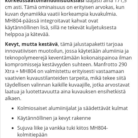
korkeussäätömahdollisuuksiasi
laajasti aina 171,5
cm asti. Tämä ominaisuus on erityisen arvokas, kun
kuvan dynamiikka vaatii korkeampia kuvakulmia.
MH804-päässä integroitavat kahvat ovat
käytännöllinen lisä, sillä ne tekevät kuljetuksesta
helppoa ja kätevää.
Kevyt, mutta kestävä
, tämä jalustapaketti tarjoaa
innovatiivisen muotoilun, jossa käytetään alumiinia ja
teknopolymeerejä keventämään kokonaispainoa ilman
kompromisseja kestävyyden suhteen. Manfrotto 290
Xtra + MH804 on valmistettu erityisesti vastaamaan
vaativien kuvaustilanteiden tarpeita, mikä tekee siitä
täydellisen valinnan kaikille kuvaajille, jotka arvostavat
laatua ja luotettavuutta aina kuvauksen ensihetkistä
alkaen.
Kolmiosaiset alumiinijalat ja säädettävät kulmat
Käytännöllinen ja kevyt rakenne
Sujuva liike ja vankka tuki kiitos MH804-
kolmitiepään