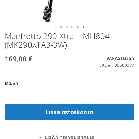
Manfrotto 290 Xtra + MH804
Skip
to
(MK290XTA3-3W)
the
beginning
169,00 €
of
VARASTOSSA
the
SKU
95680377
images
gallery
Määrä
Lisää ostoskoriin
LISÄÄ TOIVELISTALLE