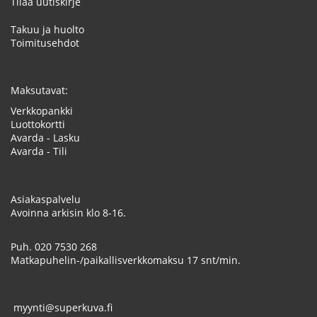
Tilaa uutiskirje
Takuu ja huolto
Toimitusehdot
Maksutavat:
Verkkopankki
Luottokortti
Avarda - Lasku
Avarda - Tili
Asiakaspalvelu
Avoinna arkisin klo 8-16.
Puh.
020 7530 268
Matkapuhelin-/paikallisverkkomaksu 17 snt/min.
myynti@superkuva.fi