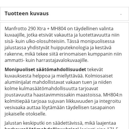
Tuotteen kuvaus
Manfrotto 290 Xtra + MH804 on täydellinen valinta
kuvaajille, jotka etsivät vakautta ja luotettavuutta niin
sisä- kuin ulko-olosuhteisiin. Tässä monipuolisessa
jalustassa yhdistyvät huipputeknologia ja kestävä
rakenne, mikä tekee siitä erinomaisen kumppanin niin
ammatti- kuin harrastajavalokuvaajille.
Monipuoliset säätömahdollisuudet
tekevät
kuvauksesta helppoa ja miellyttävää. Kolmiosaiset
alumiinijalat mahdollistavat vakaan tuen ja niiden
kolme kulmasäätömahdollisuutta tarjoavat
joustavuutta haastavimmissakin maastoissa. MH804:n
kolmitiepää tarjoaa sujuvan liikkuvuuden ja integroitu
vesivaaka auttaa löytämään täydellisen tasapainon
jokaiselle otokselle.
Jalustan keskiputki on säädettävissä, mikä laajentaa