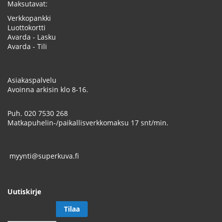
Maksutavat:
Verkkopankki
Luottokortti
Avarda - Lasku
Avarda - Tili
Asiakaspalvelu
Avoinna arkisin klo 8-16.
Puh.
020 7530 268
Matkapuhelin-/paikallisverkkomaksu 17 snt/min.
myynti@superkuva.fi
Uutiskirje
Tilaa