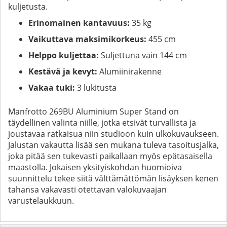
kuljetusta.
Erinomainen kantavuus:
35 kg
Vaikuttava maksimikorkeus:
455 cm
Helppo kuljettaa:
Suljettuna vain 144 cm
Kestävä ja kevyt:
Alumiinirakenne
Vakaa tuki:
3 lukitusta
Manfrotto 269BU Aluminium Super Stand on
täydellinen valinta niille, jotka etsivät turvallista ja
joustavaa ratkaisua niin studioon kuin ulkokuvaukseen.
Jalustan vakautta lisää sen mukana tuleva tasoitusjalka,
joka pitää sen tukevasti paikallaan myös epätasaisella
maastolla. Jokaisen yksityiskohdan huomioiva
suunnittelu tekee siitä välttämättömän lisäyksen kenen
tahansa vakavasti otettavan valokuvaajan
varustelaukkuun.