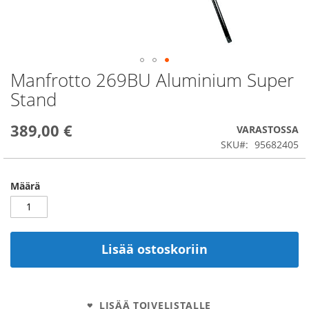
Manfrotto 269BU Aluminium Super
Skip
to
Stand
the
beginning
389,00 €
of
VARASTOSSA
the
SKU
95682405
images
gallery
Määrä
Lisää ostoskoriin
LISÄÄ TOIVELISTALLE