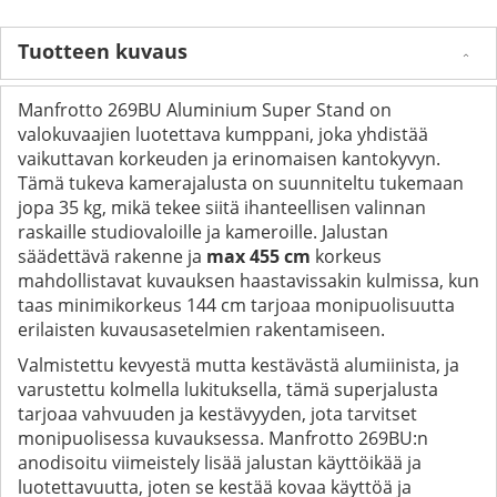
Tuotteen kuvaus
Manfrotto 269BU Aluminium Super Stand on
valokuvaajien luotettava kumppani, joka yhdistää
vaikuttavan korkeuden ja erinomaisen kantokyvyn.
Tämä tukeva kamerajalusta on suunniteltu tukemaan
jopa 35 kg, mikä tekee siitä ihanteellisen valinnan
raskaille studiovaloille ja kameroille. Jalustan
säädettävä rakenne ja
max 455 cm
korkeus
mahdollistavat kuvauksen haastavissakin kulmissa, kun
taas minimikorkeus 144 cm tarjoaa monipuolisuutta
erilaisten kuvausasetelmien rakentamiseen.
Valmistettu kevyestä mutta kestävästä alumiinista, ja
varustettu kolmella lukituksella, tämä superjalusta
tarjoaa vahvuuden ja kestävyyden, jota tarvitset
monipuolisessa kuvauksessa. Manfrotto 269BU:n
anodisoitu viimeistely lisää jalustan käyttöikää ja
luotettavuutta, joten se kestää kovaa käyttöä ja