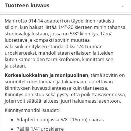
Tuotteen kuvaus
Manfrotto 014-14 adapteri on täydellinen ratkaisu
silloin, kun haluat liittää 1/4"-20 kierteen mihin tahansa
studiovalojalustaan, jossa on 5/8" kiinnitys. Tämä
luotettava ja kompakti sovitin muuttaa
valaisinkiinnityksen standardiksi 1/4-tuuman
uroskierteeksi, mahdollistaen erilaisten laitteiden,
kuten kameroiden tai mikrofonien, kiinnittämisen
jalustaan.
Korkealuokkainen ja monipuolinen
, tämä sovitin on
suunniteltu kestämään ja takaamaan luotettavan
kiinnityksen kuvaustilanteessa kuin tilanteessa.
Kiinnitys onnistuu sekä pysty- että poikittaisasennossa,
joten voit säätää laitteesi juuri haluamaasi asentoon.
Kiinnitysmahdollisuudet:
Adapterin pohjassa 5/8" (16mm) naaras
Päällä 1/4" uroskierre