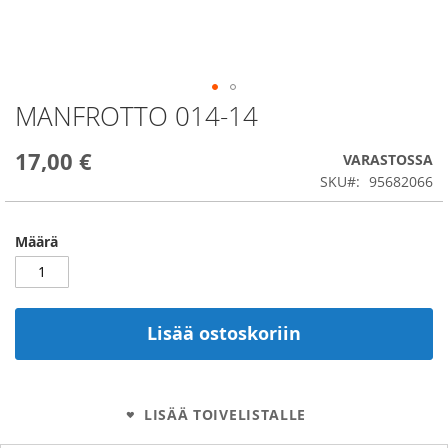
MANFROTTO 014-14
Skip
to
the
17,00 €
VARASTOSSA
beginning
SKU
95682066
of
the
images
Määrä
gallery
Lisää ostoskoriin
LISÄÄ TOIVELISTALLE