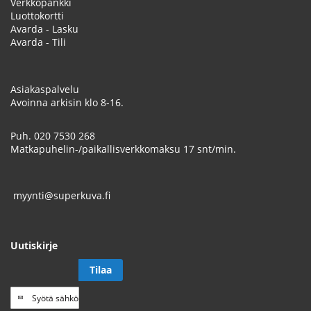
Verkkopankki
Luottokortti
Avarda - Lasku
Avarda - Tili
Asiakaspalvelu
Avoinna arkisin klo 8-16.
Puh.
020 7530 268
Matkapuhelin-/paikallisverkkomaksu 17 snt/min.
myynti@superkuva.fi
Uutiskirje
Tilaa
Tilaa
uutiskirje