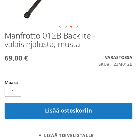
Manfrotto 012B Backlite -
Skip
to
valaisinjalusta, musta
the
beginning
69,00 €
of
VARASTOSSA
the
SKU
23M012B
images
gallery
Määrä
Lisää ostoskoriin
LISÄÄ TOIVELISTALLE