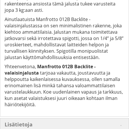
rakenteensa ansiosta tämä jalusta tukee varusteita
jopa 3 kg:aan asti.
Ainutlaatuista Manfrotto 012B Backlite -
valaisinjalustassa on sen minimalistinen rakenne, joka
kiehtoo ammattilaisia. Jalustan mukana toimitettava
jatkovarsi sekä irrotettava spigotti, jossa on 1/4” ja 5/8”
uroskierteet, mahdollistavat laitteiden helpon ja
turvallisen kiinnityksen. Spigotilla monipuolistat
jalustan käyttömahdollisuuksia entisestään.
Yhteenvetona,
Manfrotto 012B Backlite -
valaisinjalusta
tarjoaa vakautta, joustavuutta ja
helppoutta kaikenlaisessa kuvauksessa, ollen samalla
erinomainen lisä minkä tahansa valoammattilaisen
varustelaukkuun. Koe uudenlainen vapaus ja tarkkuus,
kun asetat valaistuksesi juuri oikeaan kohtaan ilman
häiriötekijöitä.
Lisätietoja