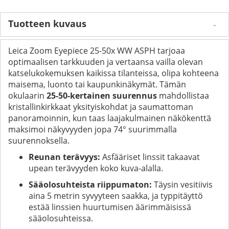
Tuotteen kuvaus
Leica Zoom Eyepiece 25-50x WW ASPH tarjoaa
optimaalisen tarkkuuden ja vertaansa vailla olevan
katselukokemuksen kaikissa tilanteissa, olipa kohteena
maisema, luonto tai kaupunkinäkymät. Tämän
okulaarin
25-50-kertainen suurennus
mahdollistaa
kristallinkirkkaat yksityiskohdat ja saumattoman
panoramoinnin, kun taas laajakulmainen näkökenttä
maksimoi näkyvyyden jopa 74° suurimmalla
suurennoksella.
Reunan terävyys:
Asfääriset linssit takaavat
upean terävyyden koko kuva-alalla.
Sääolosuhteista riippumaton:
Täysin vesitiivis
aina 5 metrin syvyyteen saakka, ja typpitäyttö
estää linssien huurtumisen äärimmäisissä
sääolosuhteissa.