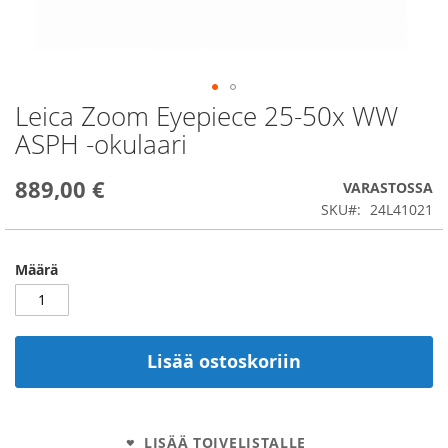
Leica Zoom Eyepiece 25-50x WW
Skip
to
ASPH -okulaari
the
beginning
889,00 €
of
VARASTOSSA
the
SKU
24L41021
images
gallery
Määrä
Lisää ostoskoriin
LISÄÄ TOIVELISTALLE