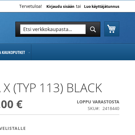
Tervetuloa!
Kirjaudu sisään
Luo käyttäjätunnus
Ostoskor
Hae
Hae
JA KAUKOPUTKET
 X (TYP 113) BLACK
,00 €
LOPPU VARASTOSTA
SKU
2418440
VELISTALLE