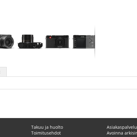
t
Takuu ja huolto
Asiakaspalvelu
Toimitusehdot
Avoinna arkisin