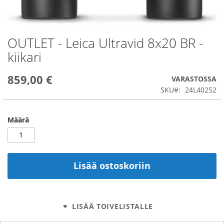
OUTLET - Leica Ultravid 8x20 BR -
Skip
to
kiikari
the
beginning
859,00 €
of
VARASTOSSA
the
SKU
24L40252
images
gallery
Määrä
Lisää ostoskoriin
LISÄÄ TOIVELISTALLE