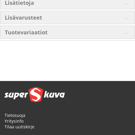
Lisätietoja
Lisävarusteet
Tuotevariaatiot
Tietosuoja
Yritysinfo
Tilaa uutiskirje