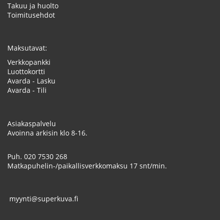
Takuu ja huolto
Toimitusehdot
Maksutavat:
Verkkopankki
Luottokortti
Avarda - Lasku
Avarda - Tili
Asiakaspalvelu
Avoinna arkisin klo 8-16.
Puh.
020 7530 268
Matkapuhelin-/paikallisverkkomaksu 17 snt/min.
myynti@superkuva.fi