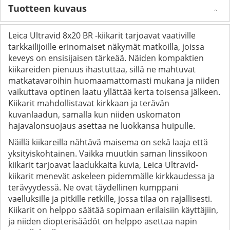
Tuotteen kuvaus
Leica Ultravid 8x20 BR -kiikarit tarjoavat vaativille
tarkkailijoille erinomaiset näkymät matkoilla, joissa
keveys on ensisijaisen tärkeää. Näiden kompaktien
kiikareiden pienuus ihastuttaa, sillä ne mahtuvat
matkatavaroihin huomaamattomasti mukana ja niiden
vaikuttava optinen laatu yllättää kerta toisensa jälkeen.
Kiikarit mahdollistavat kirkkaan ja terävän
kuvanlaadun, samalla kun niiden uskomaton
hajavalonsuojaus asettaa ne luokkansa huipulle.
Näillä kiikareilla nähtävä maisema on sekä laaja että
yksityiskohtainen. Vaikka muutkin saman linssikoon
kiikarit tarjoavat laadukkaita kuvia, Leica Ultravid-
kiikarit menevät askeleen pidemmälle kirkkaudessa ja
terävyydessä. Ne ovat täydellinen kumppani
vaelluksille ja pitkille retkille, jossa tilaa on rajallisesti.
Kiikarit on helppo säätää sopimaan erilaisiin käyttäjiin,
ja niiden diopterisäädöt on helppo asettaa napin