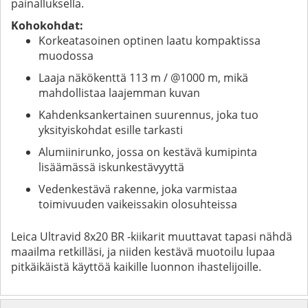
painalluksella.
Kohokohdat:
Korkeatasoinen optinen laatu kompaktissa
muodossa
Laaja näkökenttä 113 m / @1000 m, mikä
mahdollistaa laajemman kuvan
Kahdenksankertainen suurennus, joka tuo
yksityiskohdat esille tarkasti
Alumiinirunko, jossa on kestävä kumipinta
lisäämässä iskunkestävyyttä
Vedenkestävä rakenne, joka varmistaa
toimivuuden vaikeissakin olosuhteissa
Leica Ultravid 8x20 BR -kiikarit muuttavat tapasi nähdä
maailma retkilläsi, ja niiden kestävä muotoilu lupaa
pitkäikäistä käyttöä kaikille luonnon ihastelijoille.