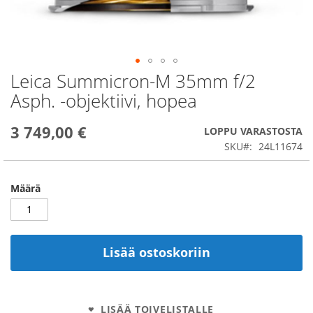
Leica Summicron-M 35mm f/2
Skip
to
Asph. -objektiivi, hopea
the
beginning
3 749,00 €
of
LOPPU VARASTOSTA
the
SKU
24L11674
images
gallery
Määrä
Lisää ostoskoriin
LISÄÄ TOIVELISTALLE