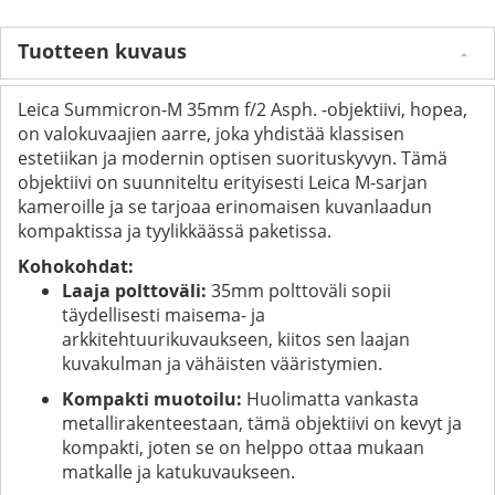
Tuotteen kuvaus
Leica Summicron-M 35mm f/2 Asph. -objektiivi, hopea,
on valokuvaajien aarre, joka yhdistää klassisen
estetiikan ja modernin optisen suorituskyvyn. Tämä
objektiivi on suunniteltu erityisesti Leica M-sarjan
kameroille ja se tarjoaa erinomaisen kuvanlaadun
kompaktissa ja tyylikkäässä paketissa.
Kohokohdat:
Laaja polttoväli:
35mm polttoväli sopii
täydellisesti maisema- ja
arkkitehtuurikuvaukseen, kiitos sen laajan
kuvakulman ja vähäisten vääristymien.
Kompakti muotoilu:
Huolimatta vankasta
metallirakenteestaan, tämä objektiivi on kevyt ja
kompakti, joten se on helppo ottaa mukaan
matkalle ja katukuvaukseen.