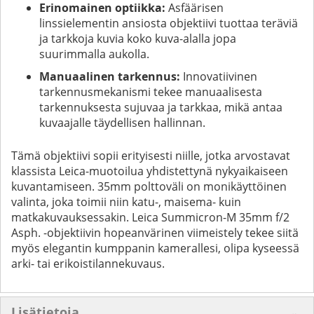
Erinomainen optiikka:
Asfäärisen
linssielementin ansiosta objektiivi tuottaa teräviä
ja tarkkoja kuvia koko kuva-alalla jopa
suurimmalla aukolla.
Manuaalinen tarkennus:
Innovatiivinen
tarkennusmekanismi tekee manuaalisesta
tarkennuksesta sujuvaa ja tarkkaa, mikä antaa
kuvaajalle täydellisen hallinnan.
Tämä objektiivi sopii erityisesti niille, jotka arvostavat
klassista Leica-muotoilua yhdistettynä nykyaikaiseen
kuvantamiseen. 35mm polttoväli on monikäyttöinen
valinta, joka toimii niin katu-, maisema- kuin
matkakuvauksessakin. Leica Summicron-M 35mm f/2
Asph. -objektiivin hopeanvärinen viimeistely tekee siitä
myös elegantin kumppanin kamerallesi, olipa kyseessä
arki- tai erikoistilannekuvaus.
Lisätietoja