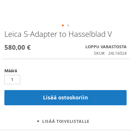
Leica S-Adapter to Hasselblad V
Skip
to
the
580,00 €
LOPPU VARASTOSTA
beginning
SKU
24L16024
of
the
images
Määrä
gallery
Lisää ostoskoriin
LISÄÄ TOIVELISTALLE