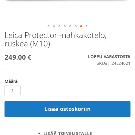
Leica Protector -nahkakotelo,
Skip
to
ruskea (M10)
the
beginning
249,00 €
of
LOPPU VARASTOSTA
the
SKU
24L24021
images
gallery
Määrä
Lisää ostoskoriin
LISÄÄ TOIVELISTALLE