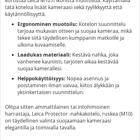
korostaa Leica M10:n ikonista muotoilua. Käyttämällä
tätä koteloa lisäät kameraasi sekä tyylikkyyttä että
käytännöllisyyttä.
Ergonominen muotoilu:
Kotelon suunnittelu
tarjoaa mukavan otteen ja suojaa kameraa, mikä
tekee siitä täydellisen kumppanin matkoille ja
ulkona kuvaamiselle.
Laadukas materiaali:
Kestävä nahka, joka
vanhenee kauniisti, tarjoten aikaa kestävää
suojaa kamerallesi.
Helppokäyttöisyys:
Nopea asennus ja
poistaminen ilman vaivaa, kiitos älykkään ja
yksinkertaisen suunnittelun.
Olitpa sitten ammattilainen tai intohimoinen
harrastaja, Leica Protector -nahkakotelo, ruskea (M10)
on täydellinen valinta suojaamaan kameraasi
elegantilla ja toimivalla tavalla.