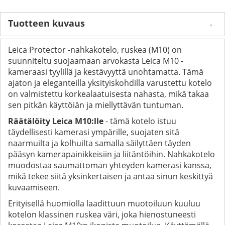
Tuotteen kuvaus
Leica Protector -nahkakotelo, ruskea (M10) on
suunniteltu suojaamaan arvokasta Leica M10 -
kameraasi tyylillä ja kestävyyttä unohtamatta. Tämä
ajaton ja eleganteilla yksityiskohdilla varustettu kotelo
on valmistettu korkealaatuisesta nahasta, mikä takaa
sen pitkän käyttöiän ja miellyttävän tuntuman.
Räätälöity Leica M10:lle
- tämä kotelo istuu
täydellisesti kamerasi ympärille, suojaten sitä
naarmuilta ja kolhuilta samalla säilyttäen täyden
pääsyn kamerapainikkeisiin ja liitäntöihin. Nahkakotelo
muodostaa saumattoman yhteyden kamerasi kanssa,
mikä tekee siitä yksinkertaisen ja antaa sinun keskittyä
kuvaamiseen.
Erityisellä huomiolla laadittuun muotoiluun kuuluu
kotelon klassinen ruskea väri, joka hienostuneesti