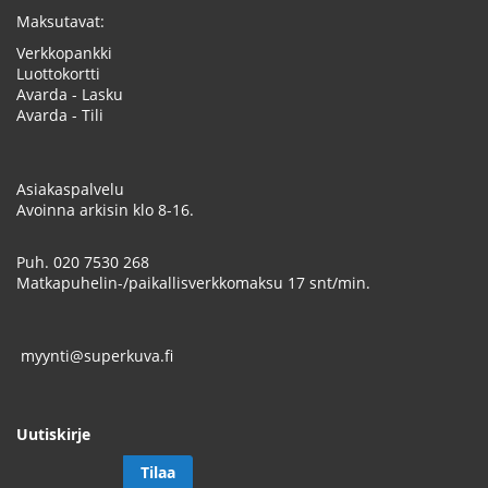
Maksutavat:
Verkkopankki
Luottokortti
Avarda - Lasku
Avarda - Tili
Asiakaspalvelu
Avoinna arkisin klo 8-16.
Puh.
020 7530 268
Matkapuhelin-/paikallisverkkomaksu 17 snt/min.
myynti@superkuva.fi
Uutiskirje
Tilaa