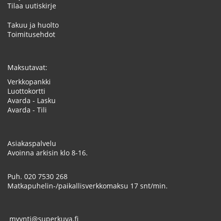
Tilaa uutiskirje
Takuu ja huolto
Toimitusehdot
Maksutavat:
Verkkopankki
Luottokortti
Avarda - Lasku
Avarda - Tili
Asiakaspalvelu
Avoinna arkisin klo 8-16.
Puh.
020 7530 268
Matkapuhelin-/paikallisverkkomaksu 17 snt/min.
myynti@superkuva.fi