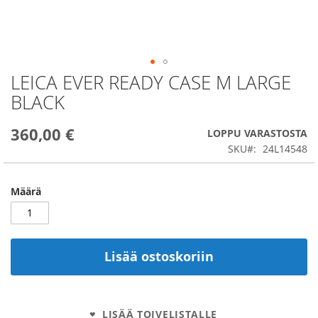
LEICA EVER READY CASE M LARGE
Skip
to
BLACK
the
beginning
360,00 €
of
LOPPU VARASTOSTA
the
SKU
24L14548
images
gallery
Määrä
Lisää ostoskoriin
LISÄÄ TOIVELISTALLE