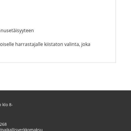
nnusetäisyyteen
elle harrastajalle kiistaton valinta, joka
 klo 8-
 268
/paikallisverkkomaksu