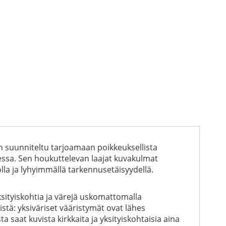
 on suunniteltu tarjoamaan poikkeuksellista
ssa. Sen houkuttelevan laajat kuvakulmat
lla ja lyhyimmällä tarkennusetäisyydellä.
sityiskohtia ja värejä uskomattomalla
stä: yksiväriset vääristymät ovat lähes
saat kuvista kirkkaita ja yksityiskohtaisia aina