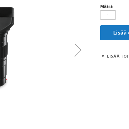
Määrä
Lisää 
LISÄÄ TOI