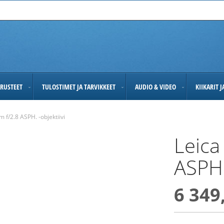
RUSTEET
TULOSTIMET JA TARVIKKEET
AUDIO & VIDEO
KIIKARIT 
 f/2.8 ASPH. -objektiivi
Leica
ASPH.
6 349