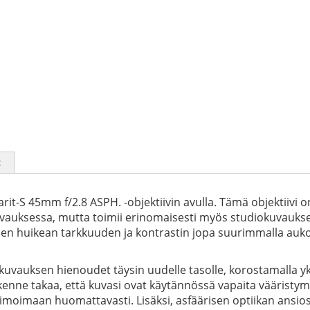
t
arit-S 45mm f/2.8 ASPH. -objektiivin avulla. Tämä objektiivi
uvauksessa, mutta toimii erinomaisesti myös studiokuvaukse
staen huikean tarkkuuden ja kontrastin jopa suurimmalla auko
kuvauksen hienoudet täysin uudelle tasolle, korostamalla yk
kenne takaa, että kuvasi ovat käytännössä vapaita vääristymi
oimaan huomattavasti. Lisäksi, asfäärisen optiikan ansiosta 