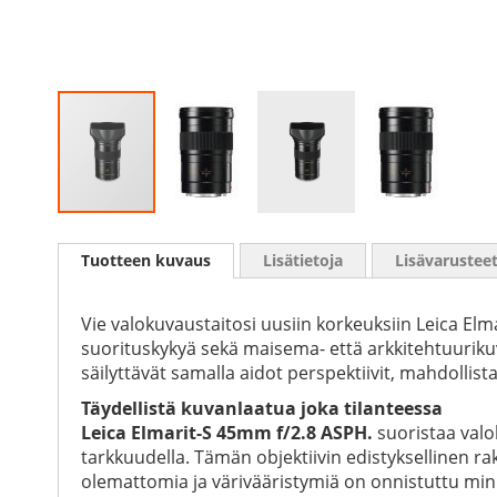
Skip
to
Tuotteen kuvaus
Lisätietoja
Lisävarustee
the
beginning
of
Vie valokuvaustaitosi uusiin korkeuksiin Leica Elm
the
suorituskykyä sekä maisema- että arkkitehtuurik
images
säilyttävät samalla aidot perspektiivit, mahdolli
gallery
Täydellistä kuvanlaatua joka tilanteessa
Leica Elmarit-S 45mm f/2.8 ASPH.
suoristaa valo
tarkkuudella. Tämän objektiivin edistyksellinen ra
olemattomia ja värivääristymiä on onnistuttu minim