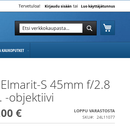
Tervetuloa!
Kirjaudu sisään
Luo käyttäjätunnus
Ostoskor
Hae
Hae
JA KAUKOPUTKET
 Elmarit-S 45mm f/2.8
 -objektiivi
,00 €
LOPPU VARASTOSTA
SKU
24L11077