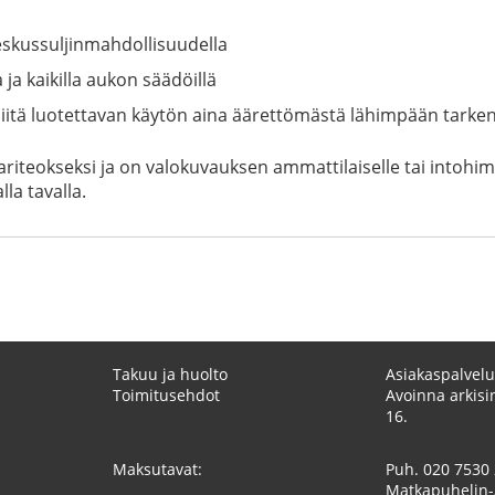
eskussuljinmahdollisuudella
a kaikilla aukon säädöillä
siitä luotettavan käytön aina äärettömästä lähimpään tarke
iteokseksi ja on valokuvauksen ammattilaiselle tai intohimois
la tavalla.
Takuu ja huolto
Asiakaspalvelu
Toimitusehdot
Avoinna arkisin
16.
Maksutavat:
Puh.
020 7530
Matkapuhelin-