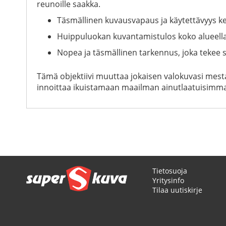
reunoille saakka.
Täsmällinen kuvausvapaus ja käytettävyys k
Huippuluokan kuvantamistulos koko alueella j
Nopea ja täsmällinen tarkennus, joka tekee 
Tämä objektiivi muuttaa jokaisen valokuvasi mestar
innoittaa ikuistamaan maailman ainutlaatuisimmal
Tietosuoja
Yritysinfo
Tilaa uutiskirje