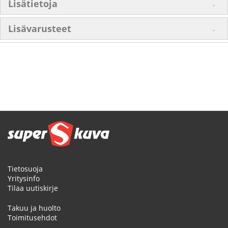
Lisätietoja
Lisävarusteet
Tietosuoja
Yritysinfo
Tilaa uutiskirje
Takuu ja huolto
Toimitusehdot