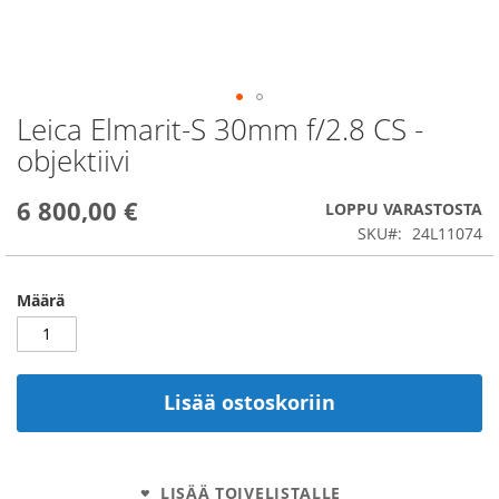
Leica Elmarit-S 30mm f/2.8 CS -
Skip
to
objektiivi
the
beginning
6 800,00 €
of
LOPPU VARASTOSTA
the
SKU
24L11074
images
gallery
Määrä
Lisää ostoskoriin
LISÄÄ TOIVELISTALLE