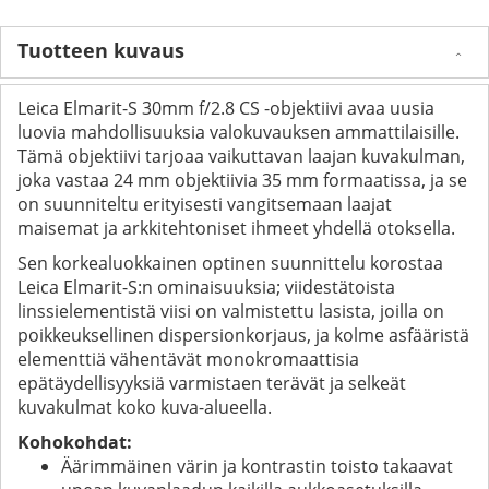
Tuotteen kuvaus
Leica Elmarit-S 30mm f/2.8 CS -objektiivi avaa uusia
luovia mahdollisuuksia valokuvauksen ammattilaisille.
Tämä objektiivi tarjoaa vaikuttavan laajan kuvakulman,
joka vastaa 24 mm objektiivia 35 mm formaatissa, ja se
on suunniteltu erityisesti vangitsemaan laajat
maisemat ja arkkitehtoniset ihmeet yhdellä otoksella.
Sen korkealuokkainen optinen suunnittelu korostaa
Leica Elmarit-S:n ominaisuuksia; viidestätoista
linssielementistä viisi on valmistettu lasista, joilla on
poikkeuksellinen dispersionkorjaus, ja kolme asfääristä
elementtiä vähentävät monokromaattisia
epätäydellisyyksiä varmistaen terävät ja selkeät
kuvakulmat koko kuva-alueella.
Kohokohdat:
Äärimmäinen värin ja kontrastin toisto takaavat