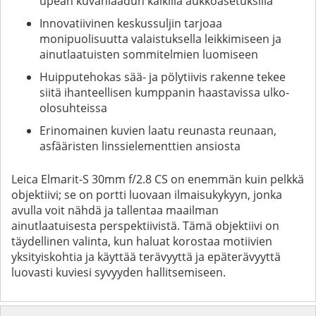
upean kuvanlaadun kaikilla aukkoasetuksilla
Innovatiivinen keskussuljin tarjoaa
monipuolisuutta valaistuksella leikkimiseen ja
ainutlaatuisten sommitelmien luomiseen
Huipputehokas sää- ja pölytiivis rakenne tekee
siitä ihanteellisen kumppanin haastavissa ulko-
olosuhteissa
Erinomainen kuvien laatu reunasta reunaan,
asfääristen linssielementtien ansiosta
Leica Elmarit-S 30mm f/2.8 CS on enemmän kuin pelkkä
objektiivi; se on portti luovaan ilmaisukykyyn, jonka
avulla voit nähdä ja tallentaa maailman
ainutlaatuisesta perspektiivistä. Tämä objektiivi on
täydellinen valinta, kun haluat korostaa motiivien
yksityiskohtia ja käyttää terävyyttä ja epäterävyyttä
luovasti kuviesi syvyyden hallitsemiseen.