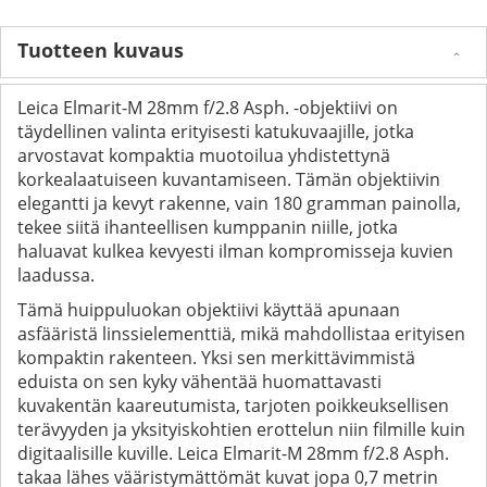
Tuotteen kuvaus
Leica Elmarit-M 28mm f/2.8 Asph. -objektiivi on
täydellinen valinta erityisesti katukuvaajille, jotka
arvostavat kompaktia muotoilua yhdistettynä
korkealaatuiseen kuvantamiseen. Tämän objektiivin
elegantti ja kevyt rakenne, vain 180 gramman painolla,
tekee siitä ihanteellisen kumppanin niille, jotka
haluavat kulkea kevyesti ilman kompromisseja kuvien
laadussa.
Tämä huippuluokan objektiivi käyttää apunaan
asfääristä linssielementtiä, mikä mahdollistaa erityisen
kompaktin rakenteen. Yksi sen merkittävimmistä
eduista on sen kyky vähentää huomattavasti
kuvakentän kaareutumista, tarjoten poikkeuksellisen
terävyyden ja yksityiskohtien erottelun niin filmille kuin
digitaalisille kuville. Leica Elmarit-M 28mm f/2.8 Asph.
takaa lähes vääristymättömät kuvat jopa 0,7 metrin