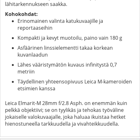
lähitarkennukseen saakka.
Kohokohdat:
Erinomainen valinta katukuvaajille ja
reportaaseihin
Kompakti ja kevyt muotoilu, paino vain 180 g
Asfäärinen linssielementti takaa korkean
kuvanlaadun
Lähes vääristymätön kuvaus infinitystä 0,7
metriin
Täydellinen yhteensopivuus Leica M-kameroiden
etsimien kanssa
Leica Elmarit-M 28mm f/2.8 Asph. on enemmän kuin
pelkkä objektiivi; se on tyylikäs ja tehokas työväline
jokaiselle valokuvaajalle, joka haluaa ikuistaa hetket
hienostuneella tarkkuudella ja vivahteikkuudella.