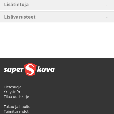
Lisätietoja
Lisävarusteet
Tietosuoja
Yritysinfo
Tilaa uutiskirje
Takuu ja huolto
Toimitusehdot