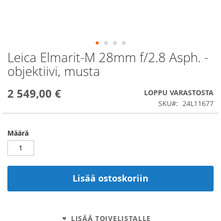
Leica Elmarit-M 28mm f/2.8 Asph. -
Skip
to
objektiivi, musta
the
beginning
2 549,00 €
of
LOPPU VARASTOSTA
the
SKU
24L11677
images
gallery
Määrä
Lisää ostoskoriin
LISÄÄ TOIVELISTALLE