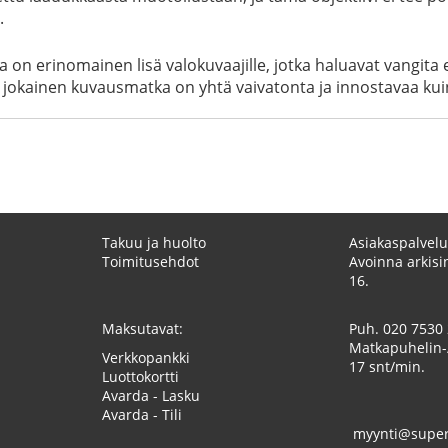
.
la ja on erinomainen lisä valokuvaajille, jotka haluavat vang
 jokainen kuvausmatka on yhtä vaivatonta ja innostavaa kuin
Takuu ja huolto
Asiakaspalvelu
Toimitusehdot
Avoinna arkisin
16.
Maksutavat:
Puh.
020 7530
Matkapuhelin-
Verkkopankki
17 snt/min.
Luottokortti
Avarda - Lasku
Avarda - Tili
myynti@superk