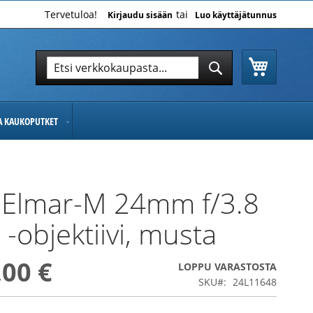
Tervetuloa!
Kirjaudu sisään
Luo käyttäjätunnus
Ostoskor
Hae
Hae
JA KAUKOPUTKET
 Elmar-M 24mm f/3.8
 -objektiivi, musta
,00 €
LOPPU VARASTOSTA
SKU
24L11648