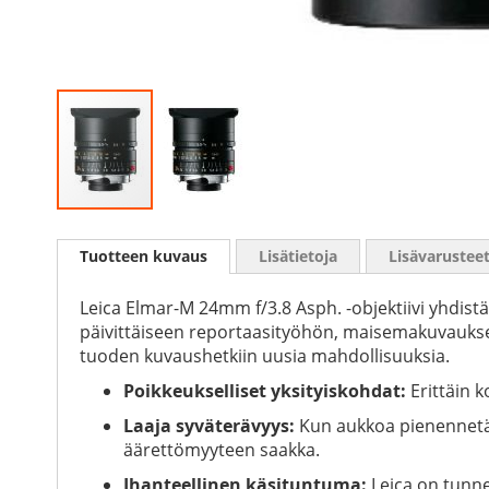
Skip
to
Tuotteen kuvaus
Lisätietoja
Lisävarustee
the
beginning
of
Leica Elmar-M 24mm f/3.8 Asph. -objektiivi yhdist
the
päivittäiseen reportaasityöhön, maisemakuvaukse
images
tuoden kuvaushetkiin uusia mahdollisuuksia.
gallery
Poikkeukselliset yksityiskohdat:
Erittäin k
Laaja syväterävyys:
Kun aukkoa pienennetään
äärettömyyteen saakka.
Ihanteellinen käsituntuma:
Leica on tunne