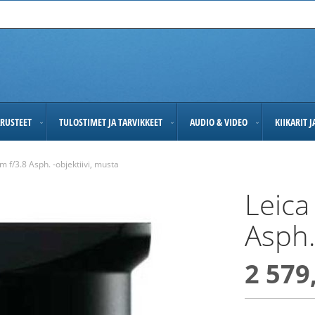
RUSTEET
TULOSTIMET JA TARVIKKEET
AUDIO & VIDEO
KIIKARIT 
f/3.8 Asph. -objektiivi, musta
Leica
Asph.
2 579