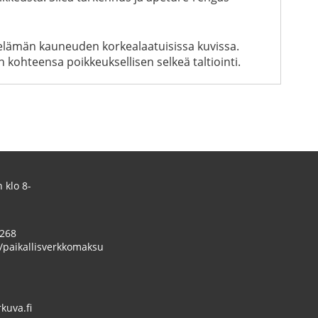
ita elämän kauneuden korkealaatuisissa kuvissa.
 kohteensa poikkeuksellisen selkeä taltiointi.
 klo 8-
 268
/paikallisverkkomaksu
uva.fi