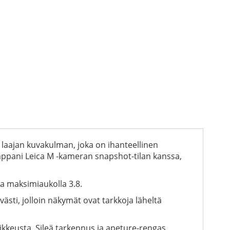
 laajan kuvakulman, joka on ihanteellinen
ppani Leica M -kameran snapshot-tilan kanssa,
pa maksimiaukolla 3.8.
sti, jolloin näkymät ovat tarkkoja läheltä
ikkeusta. Sileä tarkennus ja apeture-rengas