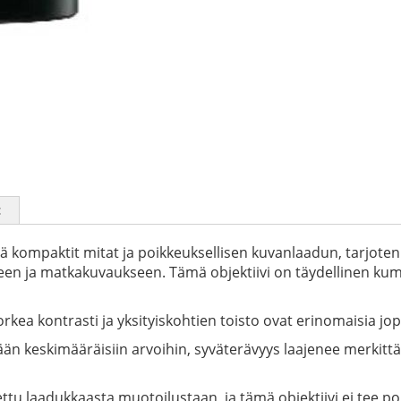
t
ää kompaktit mitat ja poikkeuksellisen kuvanlaadun, tarjoten
en ja matkakuvaukseen. Tämä objektiivi on täydellinen kum
orkea kontrasti ja yksityiskohtien toisto ovat erinomaisia jo
 keskimääräisiin arvoihin, syväterävyys laajenee merkittävä
ttu laadukkaasta muotoilustaan, ja tämä objektiivi ei tee po