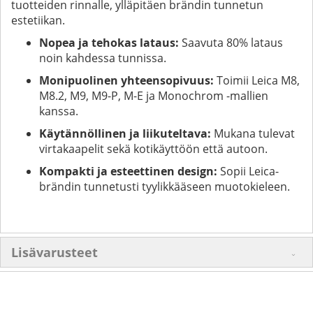
tuotteiden rinnalle, ylläpitäen brändin tunnetun
estetiikan.
Nopea ja tehokas lataus:
Saavuta 80% lataus
noin kahdessa tunnissa.
Monipuolinen yhteensopivuus:
Toimii Leica M8,
M8.2, M9, M9-P, M-E ja Monochrom -mallien
kanssa.
Käytännöllinen ja liikuteltava:
Mukana tulevat
virtakaapelit sekä kotikäyttöön että autoon.
Kompakti ja esteettinen design:
Sopii Leica-
brändin tunnetusti tyylikkääseen muotokieleen.
Lisävarusteet