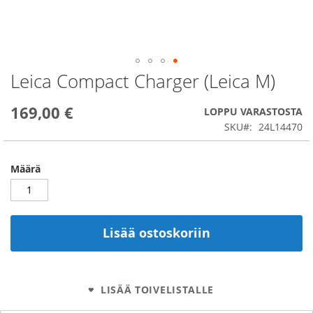
Leica Compact Charger (Leica M)
Skip
to
the
169,00 €
LOPPU VARASTOSTA
beginning
SKU
24L14470
of
the
images
Määrä
gallery
Lisää ostoskoriin
LISÄÄ TOIVELISTALLE