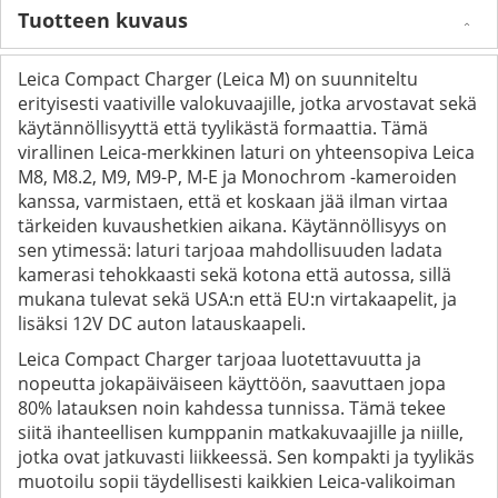
Tuotteen kuvaus
Leica Compact Charger (Leica M) on suunniteltu
erityisesti vaativille valokuvaajille, jotka arvostavat sekä
käytännöllisyyttä että tyylikästä formaattia. Tämä
virallinen Leica-merkkinen laturi on yhteensopiva Leica
M8, M8.2, M9, M9-P, M-E ja Monochrom -kameroiden
kanssa, varmistaen, että et koskaan jää ilman virtaa
tärkeiden kuvaushetkien aikana. Käytännöllisyys on
sen ytimessä: laturi tarjoaa mahdollisuuden ladata
kamerasi tehokkaasti sekä kotona että autossa, sillä
mukana tulevat sekä USA:n että EU:n virtakaapelit, ja
lisäksi 12V DC auton latauskaapeli.
Leica Compact Charger tarjoaa luotettavuutta ja
nopeutta jokapäiväiseen käyttöön, saavuttaen jopa
80% latauksen noin kahdessa tunnissa. Tämä tekee
siitä ihanteellisen kumppanin matkakuvaajille ja niille,
jotka ovat jatkuvasti liikkeessä. Sen kompakti ja tyylikäs
muotoilu sopii täydellisesti kaikkien Leica-valikoiman