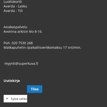
Luottokortti
Avarda - Lasku
Avarda - Tili
Asiakaspalvelu
Avoinna arkisin klo 8-16.
Puh.
020 7530 268
Matkapuhelin-/paikallisverkkomaksu 17 snt/min.
myynti@superkuva.fi
Uutiskirje
Tilaa
Tilaa
uutiskirje