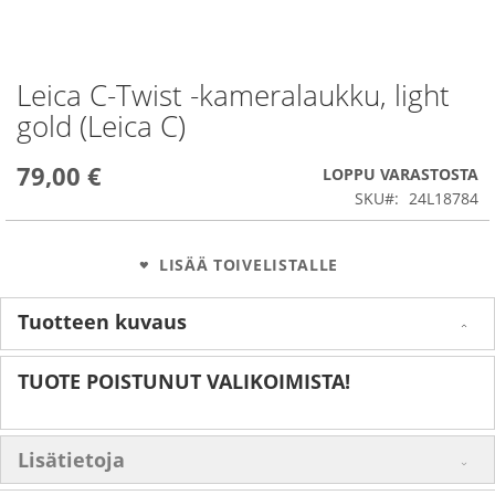
Leica C-Twist -kameralaukku, light
Skip
to
gold (Leica C)
the
beginning
79,00 €
of
LOPPU VARASTOSTA
the
SKU
24L18784
images
gallery
LISÄÄ TOIVELISTALLE
Tuotteen kuvaus
TUOTE POISTUNUT VALIKOIMISTA!
Lisätietoja