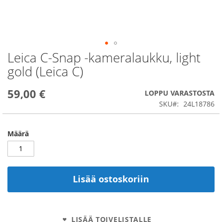
Leica C-Snap -kameralaukku, light
Skip
to
gold (Leica C)
the
beginning
59,00 €
of
LOPPU VARASTOSTA
the
SKU
24L18786
images
gallery
Määrä
Lisää ostoskoriin
LISÄÄ TOIVELISTALLE