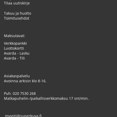
Tilaa uutiskirje
Takuu ja huolto
Toimitusehdot
Maksutavat:
Verkkopankki
Luottokortti
Avarda - Lasku
Avarda - Tili
Asiakaspalvelu
Avoinna arkisin klo 8-16.
Puh.
020 7530 268
Matkapuhelin-/paikallisverkkomaksu 17 snt/min.
myynti@superkuva.fi