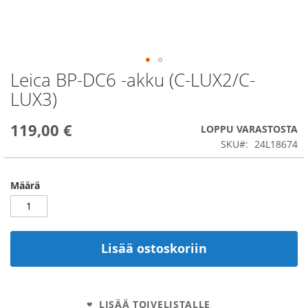
Leica BP-DC6 -akku (C-LUX2/C-
Skip
to
LUX3)
the
beginning
119,00 €
of
LOPPU VARASTOSTA
the
SKU
24L18674
images
gallery
Määrä
Lisää ostoskoriin
LISÄÄ TOIVELISTALLE