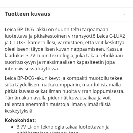
Tuotteen kuvaus
Leica BP-DC6 -akku on suunniteltu tarjoamaan
luotettava ja pitkäkestoinen virransyöttö Leica C-LUX2
ja C-LUX3 -kameroillesi, varmistaen, että voit keskittyä
oleelliseen: täydellisen kuvan nappaamiseen. Kassua
laadukas 3.7V Li-ion teknologia, joka takaa tehokkaan
suorituskyvyn ja maksimaalisen kapasiteetin jopa
intensiivisessä käytössä.
Leica BP-DC6 -akun kevyt ja kompakti muotoilu tekee
siitä täydellisen matkakumppanin, mahdollistamalla
pitkät kuvauskeikat ilman huolta virran loppumisesta.
Tämän akun avulla pidennät kuvausaikaa ja voit
tallentaa enemmän muistoja ilman ylimääräisiä
keskeytyksiä.
Kohokohdat:
3.7V Li-ion teknologia takaa luotettavan ja