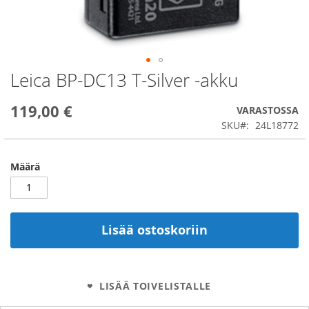
Leica BP-DC13 T-Silver -akku
Skip
to
the
119,00 €
VARASTOSSA
beginning
SKU
24L18772
of
the
images
Määrä
gallery
Lisää ostoskoriin
LISÄÄ TOIVELISTALLE