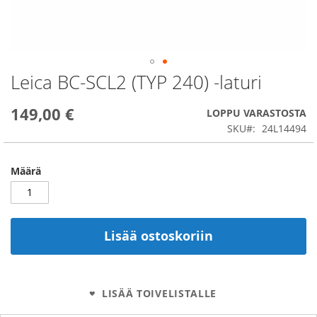
Leica BC-SCL2 (TYP 240) -laturi
Skip
to
the
149,00 €
LOPPU VARASTOSTA
beginning
SKU
24L14494
of
the
images
Määrä
gallery
Lisää ostoskoriin
LISÄÄ TOIVELISTALLE