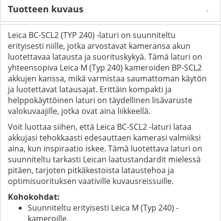
Tuotteen kuvaus
Leica BC-SCL2 (TYP 240) -laturi on suunniteltu
erityisesti niille, jotka arvostavat kameransa akun
luotettavaa latausta ja suorituskykyä. Tämä laturi on
yhteensopiva Leica M (Typ 240) kameroiden BP-SCL2
akkujen kanssa, mikä varmistaa saumattoman käytön
ja luotettavat latausajat. Erittäin kompakti ja
helppokäyttöinen laturi on täydellinen lisävaruste
valokuvaajille, jotka ovat aina liikkeellä.
Voit luottaa siihen, että Leica BC-SCL2 -laturi lataa
akkujasi tehokkaasti edesauttaen kamerasi valmiiksi
aina, kun inspiraatio iskee. Tämä luotettava laturi on
suunniteltu tarkasti Leican laatustandardit mielessä
pitäen, tarjoten pitkäkestoista lataustehoa ja
optimisuorituksen vaativille kuvausreissuille.
Kohokohdat:
Suunniteltu erityisesti Leica M (Typ 240) -
kameroille.