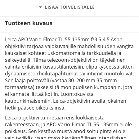
LISÄÄ TOIVELISTALLE
Tuotteen kuvaus
Leica APO Vario-Elmar-TL 55-135mm f/3.5-4.5 Asph. -
objektiivi tarjoaa valokuvaajille mahdollisuuden vangita
kaukaiset kohteet uskomattomalla tarkkuudella ja
selkeydellä. Tämä telezoom-objektiivi on täydellinen
valinta erilaisiin kuvaustilanteisiin, olipa kyseessä sitten
dynaamiset urheilutapahtumat tai intiimit muotokuvat.
Sen laaja polttoväli (vastaa 80–200 mm 35 mm:n
formaatissa) tekee siitä monipuolisen kumppanin, jota
ei kannata jättää kotiin. Luontokuvista
kaupunkimaisemiin, Leica-objektiivin avulla jokainen
hetki pääsee oikeuksiinsa.
Leica-objektiivi tunnetaan ensiluokkaisesta
rakenteestaan, ja APO Vario-Elmar-TL 55-135mm ei ole
poikkeus. Sen kestävä musta anodisoitu pinta ei ole
vain tyylikäs, vaan myös käytännöllinen intensiivisen