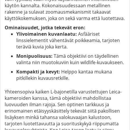
käytön kannalta. Kokonaisuudessaan metallinen
rakenne ja sulavat zoomausmekanismit takaavat
käyttökokemuksen, joka on sekä varma että luotettava.
Ominaisuudet, jotka tekevät eron:
Ylivoimainen kuvanlaatu:
Asfääriset
linssielementit vähentävät poikkeamia, tarjoten
teräviä kuvia joka kerta.
Monipuolisuus:
Tämä objektiivi on täydellinen
valinta niin muotokuviin kuin wildlife-kuvaukseen.
Kompakti ja kevyt:
Helppo kantaa mukana
pitkillekin kuvausretkille.
Yhteensopiva kaiken L-bajonetilla varustettujen Leica-
kameroiden kanssa, tämä objektiivi mahdollistaa
luovuuden ilman rajoja. Sen optinen tarkkuus ja
erinomainen etäisyyskäsittely tekevät siitä pakollisen
lisäyksen minkä tahansa valokuvaajan kalustoon,
tarjoten luotettavuutta ja suorituskykyä riippumatta
kuvausolosuhteista. Koe Leica-tason laatu ja siirry