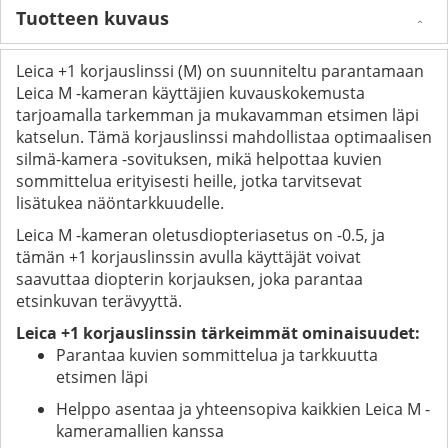
Tuotteen kuvaus
Leica +1 korjauslinssi (M) on suunniteltu parantamaan
Leica M -kameran käyttäjien kuvauskokemusta
tarjoamalla tarkemman ja mukavamman etsimen läpi
katselun. Tämä korjauslinssi mahdollistaa optimaalisen
silmä-kamera -sovituksen, mikä helpottaa kuvien
sommittelua erityisesti heille, jotka tarvitsevat
lisätukea näöntarkkuudelle.
Leica M -kameran oletusdiopteriasetus on -0.5, ja
tämän +1 korjauslinssin avulla käyttäjät voivat
saavuttaa diopterin korjauksen, joka parantaa
etsinkuvan terävyyttä.
Leica +1 korjauslinssin tärkeimmät ominaisuudet:
Parantaa kuvien sommittelua ja tarkkuutta
etsimen läpi
Helppo asentaa ja yhteensopiva kaikkien Leica M -
kameramallien kanssa