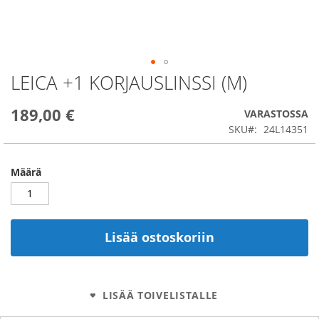
LEICA +1 KORJAUSLINSSI (M)
Skip
to
the
189,00 €
VARASTOSSA
beginning
SKU
24L14351
of
the
images
Määrä
gallery
Lisää ostoskoriin
LISÄÄ TOIVELISTALLE