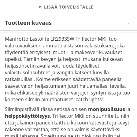
LISÄÄ TOIVELISTALLE
Tuotteen kuvaus
Manfrotto Lastolite LR2933SW Triflector MKII tuo
valokuvaukseen ammattilaistason valaistuksen, joka
täydentää erityisesti muoti- ja makeover-kuvaukset
upeiksi. Tämän kevyen ja helposti mukana kulkevan
heijastinsetin avulla voit luoda täydelliset
valaistusolosuhteet ja vangita katseet luovilla
ratkaisuillasi. Kolme erikseen säädettävää paneelia
saavat valon heijastumaan juuri haluamallasi tavalla,
mikä ehkäisee ylimääräisten varjojen syntymistä ja tuo
kohteen silmiin ainutlaatuiset 'catch lights'.
Silmiinpistävää tässä setissä on sen
monipuolisuus
ja
helppokäyttöisyys
. Triflector MKII on suunniteltu niin,
että jokainen paneeli taittuu kokoon kätevästi, ja kevyt
rakenne varmistaa, että se on valmis käytettäväksi
missä tahansa. Soveltuupa se studiokuvauksiin tai