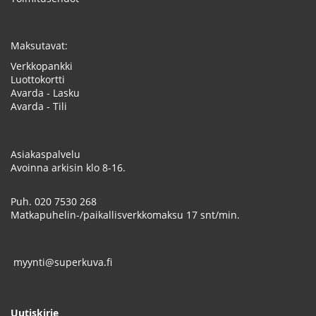
Maksutavat:
Verkkopankki
Luottokortti
Avarda - Lasku
Avarda - Tili
Asiakaspalvelu
Avoinna arkisin klo 8-16.
Puh.
020 7530 268
Matkapuhelin-/paikallisverkkomaksu 17 snt/min.
myynti@superkuva.fi
Uutiskirje