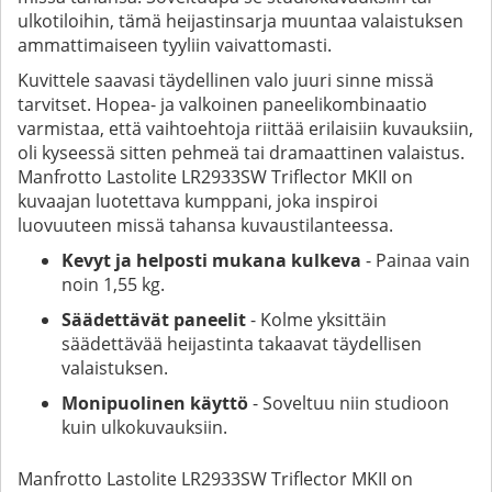
ulkotiloihin, tämä heijastinsarja muuntaa valaistuksen
ammattimaiseen tyyliin vaivattomasti.
Kuvittele saavasi täydellinen valo juuri sinne missä
tarvitset. Hopea- ja valkoinen paneelikombinaatio
varmistaa, että vaihtoehtoja riittää erilaisiin kuvauksiin,
oli kyseessä sitten pehmeä tai dramaattinen valaistus.
Manfrotto Lastolite LR2933SW Triflector MKII on
kuvaajan luotettava kumppani, joka inspiroi
luovuuteen missä tahansa kuvaustilanteessa.
Kevyt ja helposti mukana kulkeva
- Painaa vain
noin 1,55 kg.
Säädettävät paneelit
- Kolme yksittäin
säädettävää heijastinta takaavat täydellisen
valaistuksen.
Monipuolinen käyttö
- Soveltuu niin studioon
kuin ulkokuvauksiin.
Manfrotto Lastolite LR2933SW Triflector MKII on