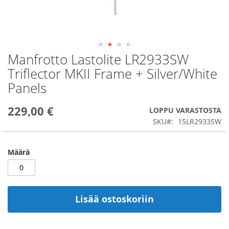
Manfrotto Lastolite LR2933SW
Skip
to
Triflector MKII Frame + Silver/White
the
Panels
beginning
of
the
229,00 €
LOPPU VARASTOSTA
images
SKU
15LR2933SW
gallery
Määrä
Lisää ostoskoriin