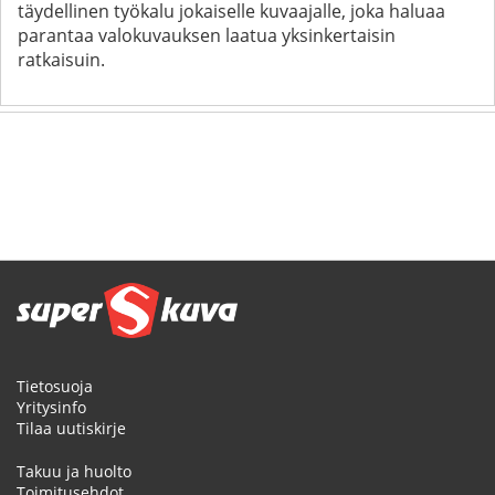
täydellinen työkalu jokaiselle kuvaajalle, joka haluaa
parantaa valokuvauksen laatua yksinkertaisin
ratkaisuin.
Tietosuoja
Yritysinfo
Tilaa uutiskirje
Takuu ja huolto
Toimitusehdot