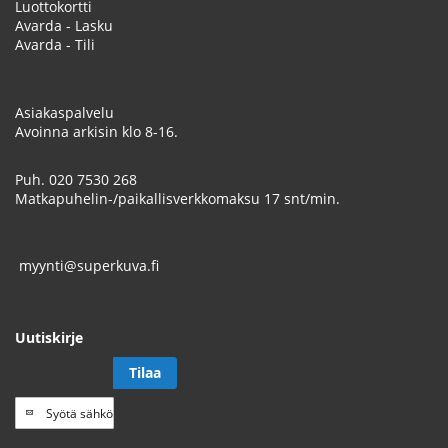
Luottokortti
Avarda - Lasku
Avarda - Tili
Asiakaspalvelu
Avoinna arkisin klo 8-16.
Puh.
020 7530 268
Matkapuhelin-/paikallisverkkomaksu 17 snt/min.
myynti@superkuva.fi
Uutiskirje
Tilaa
Tilaa
uutiskirje