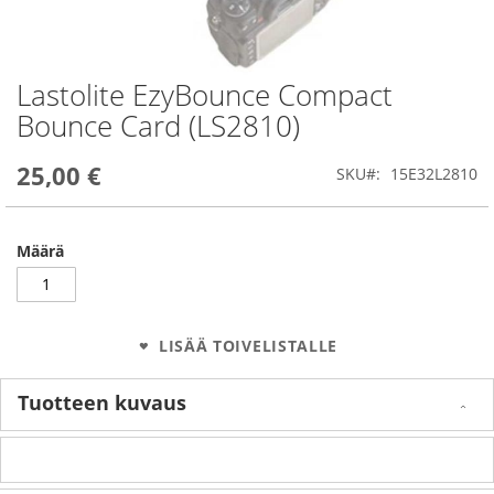
Lastolite EzyBounce Compact
Skip
to
Bounce Card (LS2810)
the
beginning
25,00 €
of
SKU
15E32L2810
the
images
gallery
Määrä
LISÄÄ TOIVELISTALLE
Tuotteen kuvaus