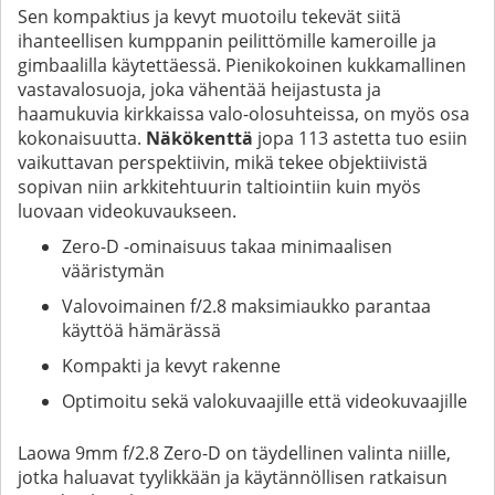
Sen kompaktius ja kevyt muotoilu tekevät siitä
ihanteellisen kumppanin peilittömille kameroille ja
gimbaalilla käytettäessä. Pienikokoinen kukkamallinen
vastavalosuoja, joka vähentää heijastusta ja
haamukuvia kirkkaissa valo-olosuhteissa, on myös osa
kokonaisuutta.
Näkökenttä
jopa 113 astetta tuo esiin
vaikuttavan perspektiivin, mikä tekee objektiivistä
sopivan niin arkkitehtuurin taltiointiin kuin myös
luovaan videokuvaukseen.
Zero-D -ominaisuus takaa minimaalisen
vääristymän
Valovoimainen f/2.8 maksimiaukko parantaa
käyttöä hämärässä
Kompakti ja kevyt rakenne
Optimoitu sekä valokuvaajille että videokuvaajille
Laowa 9mm f/2.8 Zero-D on täydellinen valinta niille,
jotka haluavat tyylikkään ja käytännöllisen ratkaisun