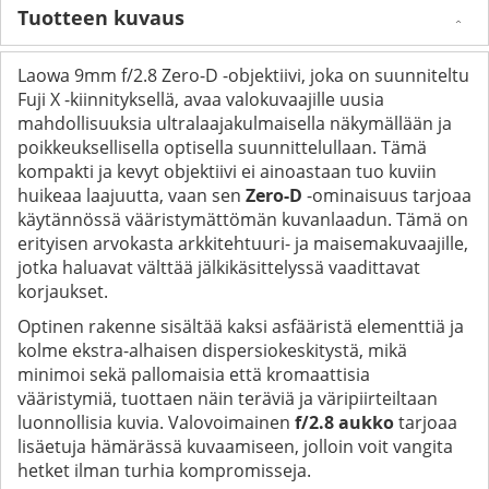
Tuotteen kuvaus
Laowa 9mm f/2.8 Zero-D -objektiivi, joka on suunniteltu
Fuji X -kiinnityksellä, avaa valokuvaajille uusia
mahdollisuuksia ultralaajakulmaisella näkymällään ja
poikkeuksellisella optisella suunnittelullaan. Tämä
kompakti ja kevyt objektiivi ei ainoastaan tuo kuviin
huikeaa laajuutta, vaan sen
Zero-D
-ominaisuus tarjoaa
käytännössä vääristymättömän kuvanlaadun. Tämä on
erityisen arvokasta arkkitehtuuri- ja maisemakuvaajille,
jotka haluavat välttää jälkikäsittelyssä vaadittavat
korjaukset.
Optinen rakenne sisältää kaksi asfääristä elementtiä ja
kolme ekstra-alhaisen dispersiokeskitystä, mikä
minimoi sekä pallomaisia että kromaattisia
vääristymiä, tuottaen näin teräviä ja väripiirteiltaan
luonnollisia kuvia. Valovoimainen
f/2.8 aukko
tarjoaa
lisäetuja hämärässä kuvaamiseen, jolloin voit vangita
hetket ilman turhia kompromisseja.