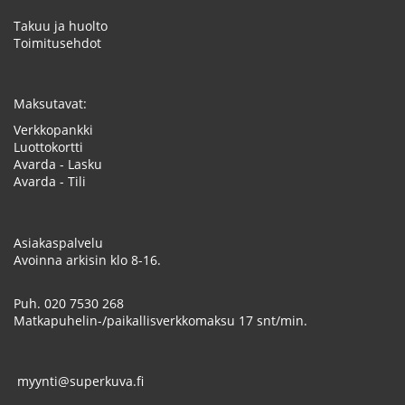
Takuu ja huolto
Toimitusehdot
Maksutavat:
Verkkopankki
Luottokortti
Avarda - Lasku
Avarda - Tili
Asiakaspalvelu
Avoinna arkisin klo 8-16.
Puh.
020 7530 268
Matkapuhelin-/paikallisverkkomaksu 17 snt/min.
myynti@superkuva.fi