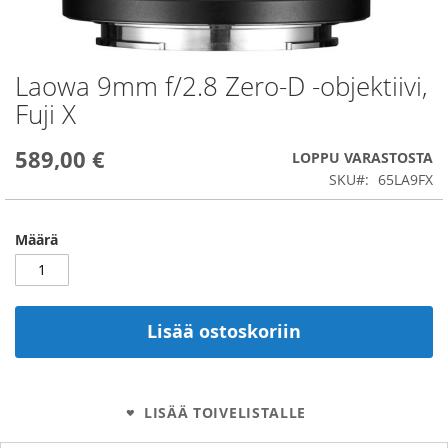
Laowa 9mm f/2.8 Zero-D -objektiivi,
Skip
to
Fuji X
the
beginning
589,00 €
of
LOPPU VARASTOSTA
the
SKU
65LA9FX
images
gallery
Määrä
Lisää ostoskoriin
LISÄÄ TOIVELISTALLE