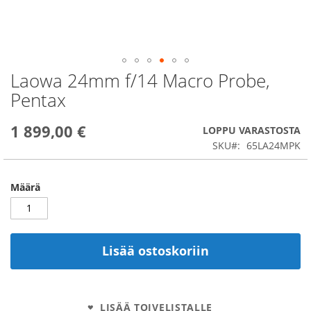
Laowa 24mm f/14 Macro Probe,
Skip
to
Pentax
the
beginning
1 899,00 €
of
LOPPU VARASTOSTA
the
SKU
65LA24MPK
images
gallery
Määrä
Lisää ostoskoriin
LISÄÄ TOIVELISTALLE