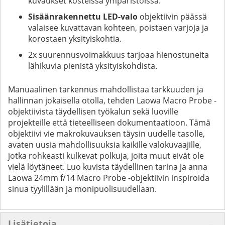
kuvaukset kosteissa ympäristöissä.
Sisäänrakennettu LED-valo
objektiivin päässä
valaisee kuvattavan kohteen, poistaen varjoja ja
korostaen yksityiskohtia.
2x suurennusvoimakkuus tarjoaa hienostuneita
lähikuvia pienistä yksityiskohdista.
Manuaalinen tarkennus mahdollistaa tarkkuuden ja
hallinnan jokaisella otolla, tehden Laowa Macro Probe -
objektiivista täydellisen työkalun sekä luoville
projekteille että tieteelliseen dokumentaatioon. Tämä
objektiivi vie makrokuvauksen täysin uudelle tasolle,
avaten uusia mahdollisuuksia kaikille valokuvaajille,
jotka rohkeasti kulkevat polkuja, joita muut eivät ole
vielä löytäneet. Luo kuvista täydellinen tarina ja anna
Laowa 24mm f/14 Macro Probe -objektiivin inspiroida
sinua tyylillään ja monipuolisuudellaan.
Lisätietoja