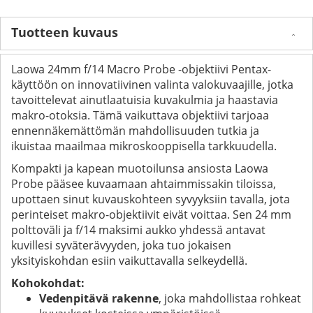
Tuotteen kuvaus
Laowa 24mm f/14 Macro Probe -objektiivi Pentax-
käyttöön on innovatiivinen valinta valokuvaajille, jotka
tavoittelevat ainutlaatuisia kuvakulmia ja haastavia
makro-otoksia. Tämä vaikuttava objektiivi tarjoaa
ennennäkemättömän mahdollisuuden tutkia ja
ikuistaa maailmaa mikroskooppisella tarkkuudella.
Kompakti ja kapean muotoilunsa ansiosta Laowa
Probe pääsee kuvaamaan ahtaimmissakin tiloissa,
upottaen sinut kuvauskohteen syvyyksiin tavalla, jota
perinteiset makro-objektiivit eivät voittaa. Sen 24 mm
polttoväli ja f/14 maksimi aukko yhdessä antavat
kuvillesi syväterävyyden, joka tuo jokaisen
yksityiskohdan esiin vaikuttavalla selkeydellä.
Kohokohdat:
Vedenpitävä rakenne
, joka mahdollistaa rohkeat