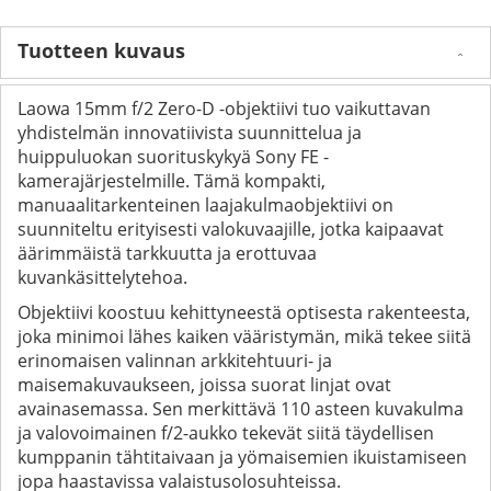
Tuotteen kuvaus
Laowa 15mm f/2 Zero-D -objektiivi tuo vaikuttavan
yhdistelmän innovatiivista suunnittelua ja
huippuluokan suorituskykyä Sony FE -
kamerajärjestelmille. Tämä kompakti,
manuaalitarkenteinen laajakulmaobjektiivi on
suunniteltu erityisesti valokuvaajille, jotka kaipaavat
äärimmäistä tarkkuutta ja erottuvaa
kuvankäsittelytehoa.
Objektiivi koostuu kehittyneestä optisesta rakenteesta,
joka minimoi lähes kaiken vääristymän, mikä tekee siitä
erinomaisen valinnan arkkitehtuuri- ja
maisemakuvaukseen, joissa suorat linjat ovat
avainasemassa. Sen merkittävä 110 asteen kuvakulma
ja valovoimainen f/2-aukko tekevät siitä täydellisen
kumppanin tähtitaivaan ja yömaisemien ikuistamiseen
jopa haastavissa valaistusolosuhteissa.