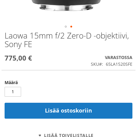
Laowa 15mm f/2 Zero-D -objektiivi,
Skip
to
Sony FE
the
beginning
775,00 €
of
VARASTOSSA
the
SKU
65LA1520SFE
images
gallery
Määrä
Lisää ostoskoriin
LISÄÄ TOIVELISTALLE