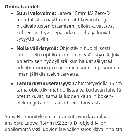
Ominaisuudet:
Suuri valovoima:
Laowa 15mm f/2 Zero-D
mahdollistaa näyttävien tähtikuvausten ja
pitkävalotusten ottamisen, jolloin kuvattavat
kohteet välttyvät epätarkkuudelta ja luovat
syvyyttä kuviin.
Nolla vääristymä:
Objektiivin huolellisesti
suunniteltu optiikka kontrolloi vääristymiä, joka
on erityisen hyödyllistä, kun haluat säilyttää
arkkitehtuurin ja maisemien suoralinjaisuuden
ilman jälkikäsittelyn tarvetta.
Lähitarkennusetäisyys:
Lähietäisyydellä 15 cm
tämä objektiivi mahdollistaa vaikuttavan läheltä
otetut kuvat, samalla luoden kauniin bokeh-
efektin, joka erottaa kohteen taustasta.
Sony FE -kiinnityksensä ja vaikuttavan kuvanlaadun
ansiosta Laowa 15mm f/2 Zero-D -objektiivi on
epäilemättä yksi luovien kuvaajien suosikkivalinnoista,