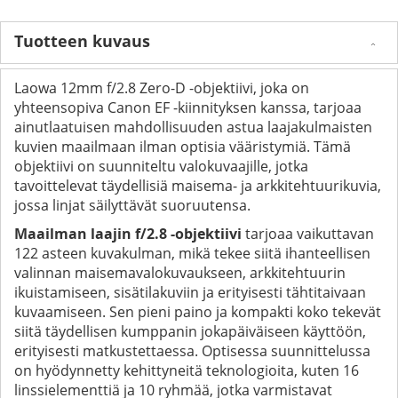
Tuotteen kuvaus
Laowa 12mm f/2.8 Zero-D -objektiivi, joka on
yhteensopiva Canon EF -kiinnityksen kanssa, tarjoaa
ainutlaatuisen mahdollisuuden astua laajakulmaisten
kuvien maailmaan ilman optisia vääristymiä. Tämä
objektiivi on suunniteltu valokuvaajille, jotka
tavoittelevat täydellisiä maisema- ja arkkitehtuurikuvia,
jossa linjat säilyttävät suoruutensa.
Maailman laajin f/2.8 -objektiivi
tarjoaa vaikuttavan
122 asteen kuvakulman, mikä tekee siitä ihanteellisen
valinnan maisemavalokuvaukseen, arkkitehtuurin
ikuistamiseen, sisätilakuviin ja erityisesti tähtitaivaan
kuvaamiseen. Sen pieni paino ja kompakti koko tekevät
siitä täydellisen kumppanin jokapäiväiseen käyttöön,
erityisesti matkustettaessa. Optisessa suunnittelussa
on hyödynnetty kehittyneitä teknologioita, kuten 16
linssielementtiä ja 10 ryhmää, jotka varmistavat