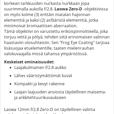
korkean tarkkuuden nurkasta nurkkaan jopa
suurimmalla aukolla f/2.8.
Laowa Zero-D
-objektiivissa
on myös kolme (3) erittäin matalan hajonnan
elementtiä ja kaksi (2) asfääristä elementtiä, jotka
minimoivat kromaattisen aberraation.
Tämä objektiivi on varustettu erikoispinnoitteella, joka
torjuu vettä ja pölyä, tehden siitä erinomaisen valinnan
haastaviin olosuhteisiin. Sen "Frog Eye Coating" tarjoaa
lisäsuojaa etuelementille, taaten mielenrauhan
valokuvaajalla missä tahansa ympäristössä.
Keskeiset ominaisuudet:
Laajakulmainen f/2.8-aukko
Lähes vääristymättömät kuvat
Kompakti ja kevyt rakenne
Laajan laajuuden ansiosta täydellinen maisema-
ja arkkitehtuurikuvaukseen
Laowa 12mm f/2.8 Zero-D on täydellinen valinta