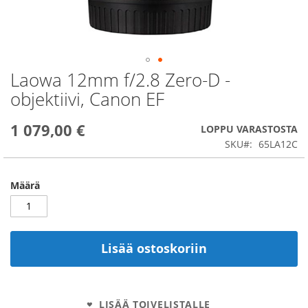
Laowa 12mm f/2.8 Zero-D -
Skip
to
objektiivi, Canon EF
the
beginning
1 079,00 €
of
LOPPU VARASTOSTA
the
SKU
65LA12C
images
gallery
Määrä
Lisää ostoskoriin
LISÄÄ TOIVELISTALLE