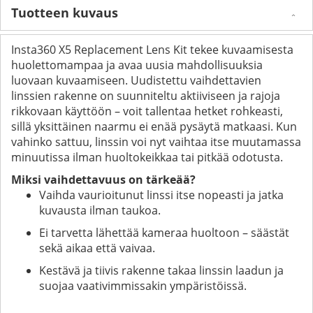
Tuotteen kuvaus
Insta360 X5 Replacement Lens Kit tekee kuvaamisesta
huolettomampaa ja avaa uusia mahdollisuuksia
luovaan kuvaamiseen. Uudistettu vaihdettavien
linssien rakenne on suunniteltu aktiiviseen ja rajoja
rikkovaan käyttöön – voit tallentaa hetket rohkeasti,
sillä yksittäinen naarmu ei enää pysäytä matkaasi. Kun
vahinko sattuu, linssin voi nyt vaihtaa itse muutamassa
minuutissa ilman huoltokeikkaa tai pitkää odotusta.
Miksi vaihdettavuus on tärkeää?
Vaihda vaurioitunut linssi itse nopeasti ja jatka
kuvausta ilman taukoa.
Ei tarvetta lähettää kameraa huoltoon – säästät
sekä aikaa että vaivaa.
Kestävä ja tiivis rakenne takaa linssin laadun ja
suojaa vaativimmissakin ympäristöissä.