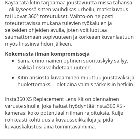
Käytä tätä kitin tarjoamaa joustavuutta missä tahansa
– oli kyseessä sitten vauhdikas urheilu, matkakuvaus
tai luovat 360° toteutukset. Vaihto-on helposti
toteutettavissa mukana tulevien työkalujen ja
selkeiden ohjeiden avulla, joten voit luottaa
saumattomaan sopivuuteen ja korkeaan kuvanlaatuun
myös linssinvaihdon jälkeen.
Kokemusta ilman kompromisseja
Sama erinomainen optinen suorituskyky säilyy,
vaikka linssi vaihdetaan uuteen.
Kitin ansiosta kuvaaminen muuttuu joustavaksi ja
huolettomaksi – olet aina valmis tärkeisiin hetkiin.
Insta360 X5 Replacement Lens Kit on olennainen
varuste sinulle, joka haluat hyödyntää Insta360 X5 -
kamerasi koko potentiaalin ilman rajoituksia. Kulje
rohkeasti kohti uusia kuvausseikkailuja ja pidä
kuvauskalustosi aina toimintavalmiina.