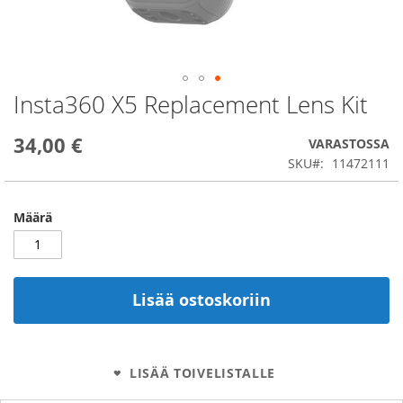
Insta360 X5 Replacement Lens Kit
Skip
to
the
34,00 €
VARASTOSSA
beginning
SKU
11472111
of
the
images
Määrä
gallery
Lisää ostoskoriin
LISÄÄ TOIVELISTALLE