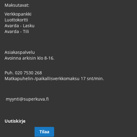
Maksutavat:
Verkkopankki
Luottokortti
Avarda - Lasku
Avarda - Tili
Asiakaspalvelu
Avoinna arkisin klo 8-16.
Puh.
020 7530 268
Matkapuhelin-/paikallisverkkomaksu 17 snt/min.
myynti@superkuva.fi
Uutiskirje
Tilaa