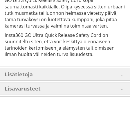
GO Ultra Quick Release Safety Cord sopii
saumattomasti kaikkialle. Olipa kyseessä sitten urbaani
tutkimusmatka tai luonnon helmassa vietetty päivä,
tämä turvaköysi on luotettava kumppani, joka pitää
kamerasi turvassa ja valmiina toimintaa varten.
Insta360 GO Ultra Quick Release Safety Cord on
suunniteltu siten, että voit keskittyä olennaiseen –
tarinoiden kertomiseen ja elämysten taltioimiseen
ilman huolta välineiden turvallisuudesta.
Lisätietoja
Lisävarusteet