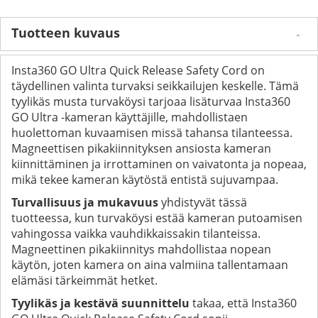
Tuotteen kuvaus
Insta360 GO Ultra Quick Release Safety Cord on
täydellinen valinta turvaksi seikkailujen keskelle. Tämä
tyylikäs musta turvaköysi tarjoaa lisäturvaa Insta360
GO Ultra -kameran käyttäjille, mahdollistaen
huolettoman kuvaamisen missä tahansa tilanteessa.
Magneettisen pikakiinnityksen ansiosta kameran
kiinnittäminen ja irrottaminen on vaivatonta ja nopeaa,
mikä tekee kameran käytöstä entistä sujuvampaa.
Turvallisuus ja mukavuus
yhdistyvät tässä
tuotteessa, kun turvaköysi estää kameran putoamisen
vahingossa vaikka vauhdikkaissakin tilanteissa.
Magneettinen pikakiinnitys mahdollistaa nopean
käytön, joten kamera on aina valmiina tallentamaan
elämäsi tärkeimmät hetket.
Tyylikäs ja kestävä suunnittelu
takaa, että Insta360