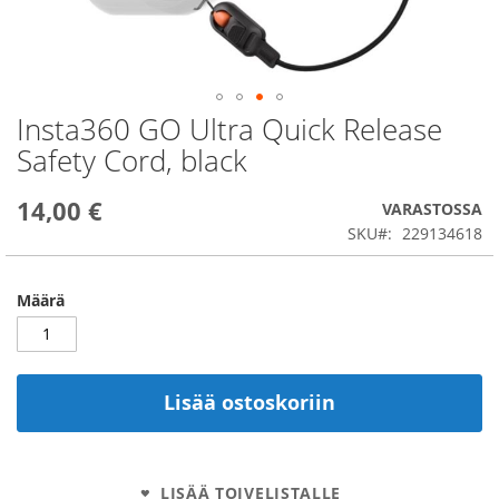
Insta360 GO Ultra Quick Release
Skip
to
Safety Cord, black
the
beginning
14,00 €
of
VARASTOSSA
the
SKU
229134618
images
gallery
Määrä
Lisää ostoskoriin
LISÄÄ TOIVELISTALLE