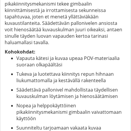
pikakiinnitysmekanismi tekee gimbaalin
kiinnittämisestä ja irrottamisesta sekunneissa
tapahtuvaa, joten et menetä yllättäviäkään
kuvaustilanteita. Säädettävän pallonivelen ansiosta
voit hienosäätää kuvauskulman juuri oikeaksi, antaen
sinulle täyden luovan vapauden kertoa tarinasi
haluamallasi tavalla.
Kohokohdat:
Vapauta kätesi ja kuvaa upeaa POV-materiaalia
suoraan olkapäältäsi
Tukeva ja luotettava kiinnitys repun hihnaan
liukumattomalla ja kestävällä rakenteella
Säädettävä pallonivel mahdollistaa täydellisen
kuvauskulman löytämisen ja hienosäätämisen
Nopea ja helppokäyttöinen
pikakiinnitysmekanismi gimbaalin vaivattomaan
käyttöön
Suunniteltu tarjoamaan vakaata kuvaa