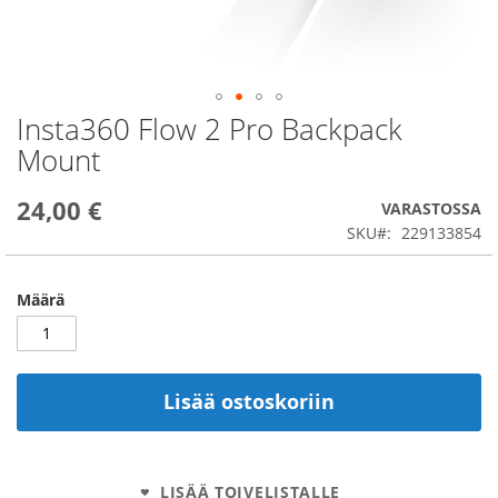
Insta360 Flow 2 Pro Backpack
Skip
to
Mount
the
beginning
24,00 €
of
VARASTOSSA
the
SKU
229133854
images
gallery
Määrä
Lisää ostoskoriin
LISÄÄ TOIVELISTALLE