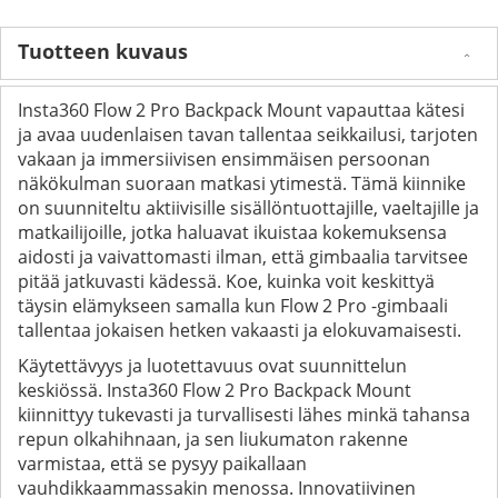
Tuotteen kuvaus
Insta360 Flow 2 Pro Backpack Mount vapauttaa kätesi
ja avaa uudenlaisen tavan tallentaa seikkailusi, tarjoten
vakaan ja immersiivisen ensimmäisen persoonan
näkökulman suoraan matkasi ytimestä. Tämä kiinnike
on suunniteltu aktiivisille sisällöntuottajille, vaeltajille ja
matkailijoille, jotka haluavat ikuistaa kokemuksensa
aidosti ja vaivattomasti ilman, että gimbaalia tarvitsee
pitää jatkuvasti kädessä. Koe, kuinka voit keskittyä
täysin elämykseen samalla kun Flow 2 Pro -gimbaali
tallentaa jokaisen hetken vakaasti ja elokuvamaisesti.
Käytettävyys ja luotettavuus ovat suunnittelun
keskiössä. Insta360 Flow 2 Pro Backpack Mount
kiinnittyy tukevasti ja turvallisesti lähes minkä tahansa
repun olkahihnaan, ja sen liukumaton rakenne
varmistaa, että se pysyy paikallaan
vauhdikkaammassakin menossa. Innovatiivinen