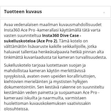
Tuotteen kuvaus
Avaa vedenalaisen maailman kuvausmahdollisuudet
Insta360 Ace Pro -kamerallasi käyttämällä tätä varta
vasten suunniteltua
Insta360 Dive Case -
sukelluskoteloa (Ace Pro 2)
. Tämä kotelo on
välttämätön lisävaruste kaikille seikkailijoille, jotka
haluavat tallentaa henkeäsalpaavia hetkiä pinnan alta
tinkimättä kuvanlaadusta tai kameran turvallisuudesta.
Sukelluskotelo tarjoaa luotettavan suojan ja
mahdollistaa kameran käytön merkittävissä
syvyyksissä, avaten oven upeiden koralliriuttojen,
kiehtovien merieläinten ja mystisten hylkyjen
dokumentointiin. Sen kestävä rakenne on suunniteltu
kestämään veden painetta ja suojaamaan Ace Pro -
kameraasi iskuilta ja naarmuilta, varmistaen
huolettoman kuvauskokemuksen vaativissakin
olosuhteissa.