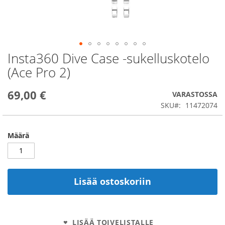
Insta360 Dive Case -sukelluskotelo
Skip
to
(Ace Pro 2)
the
beginning
69,00 €
of
VARASTOSSA
the
SKU
11472074
images
gallery
Määrä
Lisää ostoskoriin
LISÄÄ TOIVELISTALLE