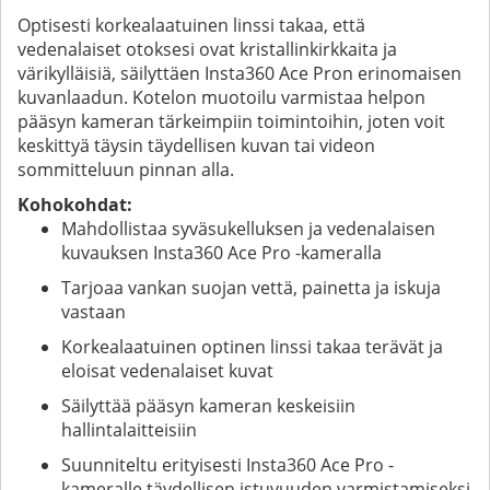
Optisesti korkealaatuinen linssi takaa, että
vedenalaiset otoksesi ovat kristallinkirkkaita ja
värikylläisiä, säilyttäen Insta360 Ace Pron erinomaisen
kuvanlaadun. Kotelon muotoilu varmistaa helpon
pääsyn kameran tärkeimpiin toimintoihin, joten voit
keskittyä täysin täydellisen kuvan tai videon
sommitteluun pinnan alla.
Kohokohdat:
Mahdollistaa syväsukelluksen ja vedenalaisen
kuvauksen Insta360 Ace Pro -kameralla
Tarjoaa vankan suojan vettä, painetta ja iskuja
vastaan
Korkealaatuinen optinen linssi takaa terävät ja
eloisat vedenalaiset kuvat
Säilyttää pääsyn kameran keskeisiin
hallintalaitteisiin
Suunniteltu erityisesti Insta360 Ace Pro -
kameralle täydellisen istuvuuden varmistamiseksi