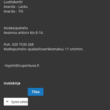
Luottokortti
Avarda - Lasku
Avarda - Tili
Asiakaspalvelu
Avoinna arkisin klo 8-16.
Puh.
020 7530 268
Matkapuhelin-/paikallisverkkomaksu 17 snt/min.
myynti@superkuva.fi
Uutiskirje
Tilaa
Tilaa
uutiskirje