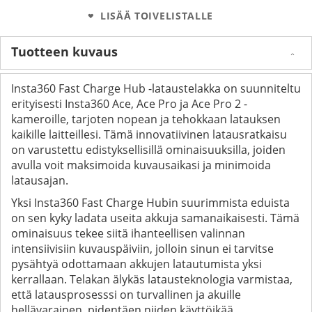
LISÄÄ TOIVELISTALLE
Tuotteen kuvaus
Insta360 Fast Charge Hub -lataustelakka on suunniteltu
erityisesti Insta360 Ace, Ace Pro ja Ace Pro 2 -
kameroille, tarjoten nopean ja tehokkaan latauksen
kaikille laitteillesi. Tämä innovatiivinen latausratkaisu
on varustettu edistyksellisillä ominaisuuksilla, joiden
avulla voit maksimoida kuvausaikasi ja minimoida
latausajan.
Yksi Insta360 Fast Charge Hubin suurimmista eduista
on sen kyky ladata useita akkuja samanaikaisesti. Tämä
ominaisuus tekee siitä ihanteellisen valinnan
intensiivisiin kuvauspäiviin, jolloin sinun ei tarvitse
pysähtyä odottamaan akkujen latautumista yksi
kerrallaan. Telakan älykäs latausteknologia varmistaa,
että latausprosesssi on turvallinen ja akuille
hellävarainen, pidentäen niiden käyttöikää.