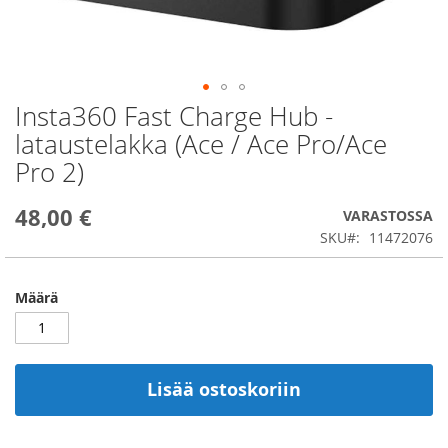
Insta360 Fast Charge Hub -
Skip
to
lataustelakka (Ace / Ace Pro/Ace
the
Pro 2)
beginning
of
the
48,00 €
VARASTOSSA
images
SKU
11472076
gallery
Määrä
Lisää ostoskoriin