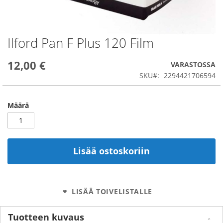
Ilford Pan F Plus 120 Film
Skip
to
the
12,00 €
VARASTOSSA
beginning
SKU
2294421706594
of
the
images
Määrä
gallery
Lisää ostoskoriin
LISÄÄ TOIVELISTALLE
Tuotteen kuvaus