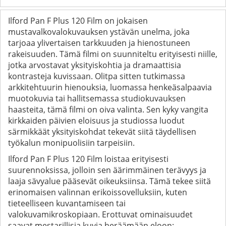
Ilford Pan F Plus 120 Film on jokaisen
mustavalkovalokuvauksen ystävän unelma, joka
tarjoaa ylivertaisen tarkkuuden ja hienostuneen
rakeisuuden. Tämä filmi on suunniteltu erityisesti niille,
jotka arvostavat yksityiskohtia ja dramaattisia
kontrasteja kuvissaan. Olitpa sitten tutkimassa
arkkitehtuurin hienouksia, luomassa henkeäsalpaavia
muotokuvia tai hallitsemassa studiokuvauksen
haasteita, tämä filmi on oiva valinta. Sen kyky vangita
kirkkaiden päivien eloisuus ja studiossa luodut
särmikkäät yksityiskohdat tekevät siitä täydellisen
työkalun monipuolisiin tarpeisiin.
Ilford Pan F Plus 120 Film loistaa erityisesti
suurennoksissa, jolloin sen äärimmäinen terävyys ja
laaja sävyalue pääsevät oikeuksiinsa. Tämä tekee siitä
erinomaisen valinnan erikoissovelluksiin, kuten
tieteelliseen kuvantamiseen tai
valokuvamikroskopiaan. Erottuvat ominaisuudet
saavat mestarillisia kuvia heräämään eloon: