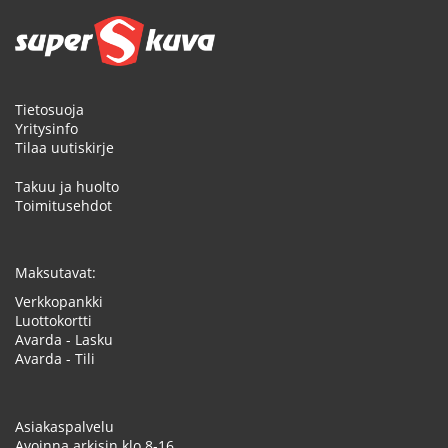
Tietosuoja
Yritysinfo
Tilaa uutiskirje
Takuu ja huolto
Toimitusehdot
Maksutavat:
Verkkopankki
Luottokortti
Avarda - Lasku
Avarda - Tili
Asiakaspalvelu
Avoinna arkisin klo 8-16.