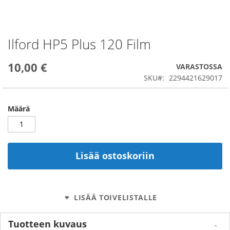
Ilford HP5 Plus 120 Film
Skip
to
the
10,00 €
VARASTOSSA
beginning
SKU
2294421629017
of
the
images
Määrä
gallery
Lisää ostoskoriin
LISÄÄ TOIVELISTALLE
Tuotteen kuvaus