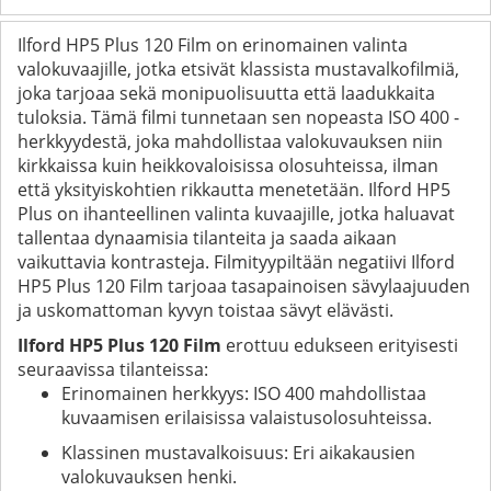
Ilford HP5 Plus 120 Film on erinomainen valinta
valokuvaajille, jotka etsivät klassista mustavalkofilmiä,
joka tarjoaa sekä monipuolisuutta että laadukkaita
tuloksia. Tämä filmi tunnetaan sen nopeasta ISO 400 -
herkkyydestä, joka mahdollistaa valokuvauksen niin
kirkkaissa kuin heikkovaloisissa olosuhteissa, ilman
että yksityiskohtien rikkautta menetetään. Ilford HP5
Plus on ihanteellinen valinta kuvaajille, jotka haluavat
tallentaa dynaamisia tilanteita ja saada aikaan
vaikuttavia kontrasteja. Filmityypiltään negatiivi Ilford
HP5 Plus 120 Film tarjoaa tasapainoisen sävylaajuuden
ja uskomattoman kyvyn toistaa sävyt elävästi.
Ilford HP5 Plus 120 Film
erottuu edukseen erityisesti
seuraavissa tilanteissa:
Erinomainen herkkyys: ISO 400 mahdollistaa
kuvaamisen erilaisissa valaistusolosuhteissa.
Klassinen mustavalkoisuus: Eri aikakausien
valokuvauksen henki.