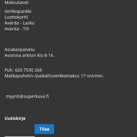
Maksutavat:
Verkkopankki
Luottokortti
Avarda - Lasku
Avarda - Tili
Asiakaspalvelu
Avoinna arkisin klo 8-16.
Puh.
020 7530 268
Matkapuhelin-/paikallisverkkomaksu 17 snt/min.
myynti@superkuva.fi
Uutiskirje
Tilaa