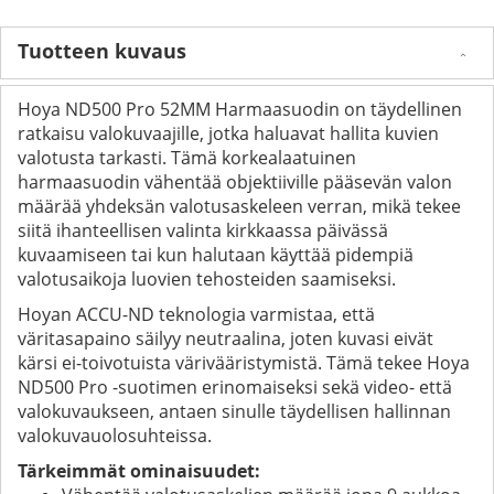
Tuotteen kuvaus
Hoya ND500 Pro 52MM Harmaasuodin on täydellinen
ratkaisu valokuvaajille, jotka haluavat hallita kuvien
valotusta tarkasti. Tämä korkealaatuinen
harmaasuodin vähentää objektiiville pääsevän valon
määrää yhdeksän valotusaskeleen verran, mikä tekee
siitä ihanteellisen valinta kirkkaassa päivässä
kuvaamiseen tai kun halutaan käyttää pidempiä
valotusaikoja luovien tehosteiden saamiseksi.
Hoyan ACCU-ND teknologia varmistaa, että
väritasapaino säilyy neutraalina, joten kuvasi eivät
kärsi ei-toivotuista värivääristymistä. Tämä tekee Hoya
ND500 Pro -suotimen erinomaiseksi sekä video- että
valokuvaukseen, antaen sinulle täydellisen hallinnan
valokuvauolosuhteissa.
Tärkeimmät ominaisuudet: