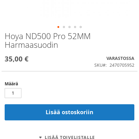
Hoya ND500 Pro 52MM
Skip
to
Harmaasuodin
the
beginning
35,00 €
of
VARASTOSSA
the
SKU
2470705952
images
gallery
Määrä
Lisää ostoskoriin
LISÄÄ TOIVELISTALLE