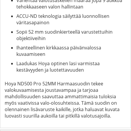
Vähentää valotusaskelien määrää jopa 9 aukkoa
tehokkaaseen valon hallintaan
ACCU-ND teknologia säilyttää luonnollisen
väritasapainon
Sopii 52 mm suodinkierteellä varustettuihin
objektiiveihin
Ihanteellinen kirkkaassa päivänvalossa
kuvaamiseen
Laadukas Hoya optinen lasi varmistaa
kestävyyden ja luotettavuuden
Hoya ND500 Pro 52MM Harmaasuodin tekee
valokuvaamisesta joustavampaa ja tarjoaa
mahdollisuuden saavuttaa ammattimaisia tuloksia
myös vaativissa valo-olosuhteissa. Tämä suodin on
olennainen lisävaruste kaikille, jotka haluavat kuvata
luovasti suurilla aukoilla tai pitkillä valotusajoilla.