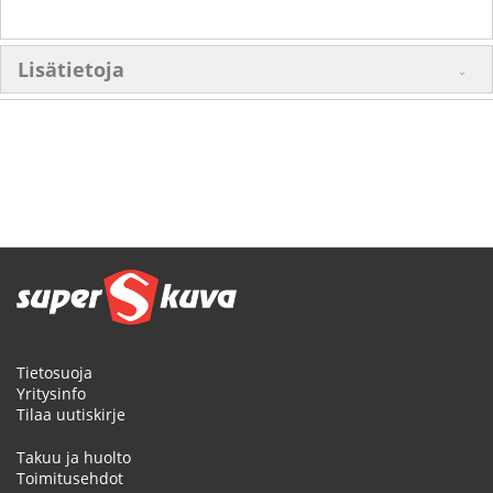
Lisätietoja
Tietosuoja
Yritysinfo
Tilaa uutiskirje
Takuu ja huolto
Toimitusehdot