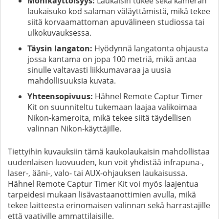
Monikäyttöisyys:
Laukaisin tukee sekä kameran
laukaisuko kod salaman väläyttämistä, mikä tekee
siitä korvaamattoman apuvälineen studiossa tai
ulkokuvauksessa.
Täysin langaton:
Hyödynnä langatonta ohjausta
jossa kantama on jopa 100 metriä, mikä antaa
sinulle valtavasti liikkumavaraa ja uusia
mahdollisuuksia kuvata.
Yhteensopivuus:
Hähnel Remote Captur Timer
Kit on suunniteltu tukemaan laajaa valikoimaa
Nikon-kameroita, mikä tekee siitä täydellisen
valinnan Nikon-käyttäjille.
Tiettyihin kuvauksiin tämä kaukolaukaisin mahdollistaa
uudenlaisen luovuuden, kun voit yhdistää infrapuna-,
laser-, ääni-, valo- tai AUX-ohjauksen laukaisussa.
Hähnel Remote Captur Timer Kit voi myös laajentua
tarpeidesi mukaan lisävastaanottimien avulla, mikä
tekee laitteesta erinomaisen valinnan sekä harrastajille
että vaativille ammattilaisille.