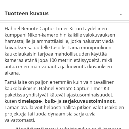
Tuotteen kuvaus
Hähnel Remote Captur Timer Kit on täydellinen
kumppani Nikon-kameroihin kaikille valokuvauksen
harrastajille ja ammattilaisille, jotka haluavat viedä
kuvauksensa uudelle tasolle. Tämä monipuolinen
kaukolaukaisin tarjoaa mahdollisuuden käyttää
kameraa etänä jopa 100 metrin etäisyydeltä, mikä
antaa enemmän vapautta ja luovuutta kuvauksen
aikana.
Tämä laite on paljon enemmän kuin vain tavallinen
kaukolaukaisin. Hähnel Remote Captur Timer Kit -
paketissa yhdistyvät kätevät ajastusominaisuudet,
kuten
timelapse
-,
bulb
- ja
sarjakuvaustoiminnot
.
Tämän avulla voit helposti hallita pitkien valotusaikojen
projekteja tai luoda dynaamisia sarjakuvia
vaivattomasti.