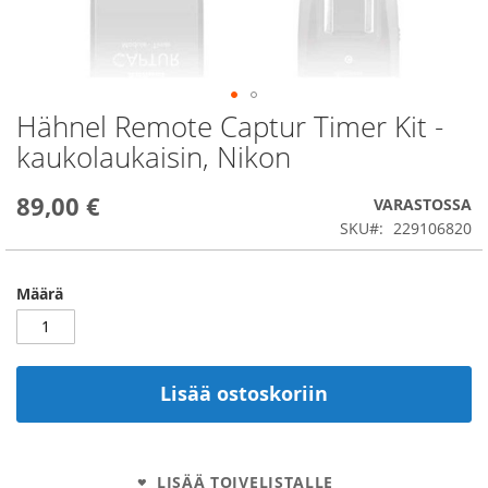
Hähnel Remote Captur Timer Kit -
Skip
to
kaukolaukaisin, Nikon
the
beginning
89,00 €
of
VARASTOSSA
the
SKU
229106820
images
gallery
Määrä
Lisää ostoskoriin
LISÄÄ TOIVELISTALLE