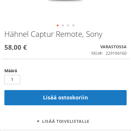
Hähnel Captur Remote, Sony
Skip
to
the
58,00 €
VARASTOSSA
beginning
SKU
229104160
of
the
images
Määrä
gallery
Lisää ostoskoriin
LISÄÄ TOIVELISTALLE