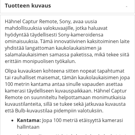
Tuotteen kuvaus
Hähnel Captur Remote, Sony, avaa uusia
mahdollisuuksia valokuvaajille, jotka haluavat
hyödyntää täydellisesti Sony-kameroidensa
ominaisuuksia. Tämä innovatiivinen kaksitoiminen laite
yhdistää langattoman kaukolaukaisimen ja
salamalaukaisimen samassa paketissa, mikä tekee siitä
erittäin monipuolisen työkalun.
Olipa kuvauksen kohteena sitten nopeat tapahtumat
tai rauhalliset maisemat, tämän kaukolaukaisimen jopa
100 metrin kantama antaa sinulle vapauden asettaa
kamerasi täydelliseen kuvauspaikkaan. Hähnel Captur
Remote on suunniteltu helpottamaan monimutkaisia
kuvaustilanteita, sillä se tukee sekä jatkuvaa kuvausta
että Bulb-kuvaustilaa pidempiin valotuksiin.
Kantama:
Jopa 100 metriä etäisyyttä kamerasi
hallintaan