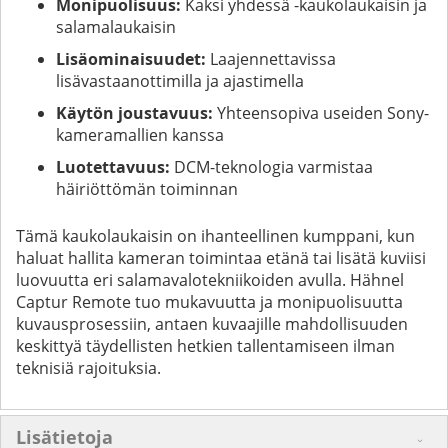
Monipuolisuus:
Kaksi yhdessä -kaukolaukaisin ja
salamalaukaisin
Lisäominaisuudet:
Laajennettavissa
lisävastaanottimilla ja ajastimella
Käytön joustavuus:
Yhteensopiva useiden Sony-
kameramallien kanssa
Luotettavuus:
DCM-teknologia varmistaa
häiriöttömän toiminnan
Tämä kaukolaukaisin on ihanteellinen kumppani, kun
haluat hallita kameran toimintaa etänä tai lisätä kuviisi
luovuutta eri salamavalotekniikoiden avulla. Hähnel
Captur Remote tuo mukavuutta ja monipuolisuutta
kuvausprosessiin, antaen kuvaajille mahdollisuuden
keskittyä täydellisten hetkien tallentamiseen ilman
teknisiä rajoituksia.
Lisätietoja