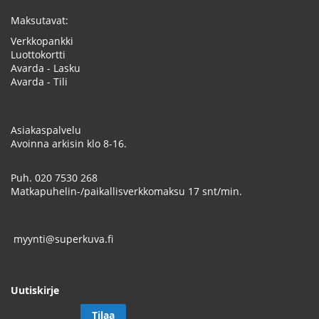
Maksutavat:
Verkkopankki
Luottokortti
Avarda - Lasku
Avarda - Tili
Asiakaspalvelu
Avoinna arkisin klo 8-16.
Puh.
020 7530 268
Matkapuhelin-/paikallisverkkomaksu 17 snt/min.
myynti@superkuva.fi
Uutiskirje
Tilaa