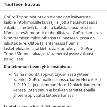
Tuotteen kuvaus
GoPro Tripod Mounts on olennainen lisävaruste
kaikille intohimoisille kuvaajille, jotka haluavat saada
vakaita ja teräviä tallenteita kaikista olosuhteista.
Nämä kätevät mountit mahdollistavat GoPro-kameran
kiinnittämisen mihin tahansa telineeseen, jossa on
jalustakierre. Olitpa tallentamassa huimia
laskettelulaskuja tai kiehtovia luontokuvia, GoPro
Tripod Mounts takaa, että kamerasi pysyy vakaasti
paikoillaan.
Korkeimman tason yhteensopivuus
Nämä mountit sopivat täydellisesti yhteen
kaikkien GoPro-mallien kanssa, kuten Hero 5, 6, 7,
8, 9, 10, 11 ja uusimman Hero 12 black -kameran
kanssa, joten sinun ei koskaan tarvitse epäillä
yhteensopivuutta laitteesi kanssa.
Luotettavaa ja kestävää muotoilua