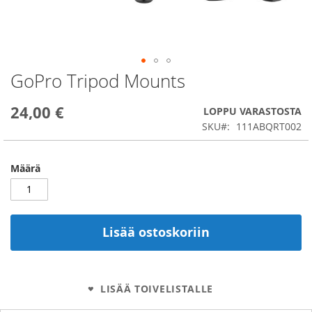
GoPro Tripod Mounts
Skip
to
the
24,00 €
LOPPU VARASTOSTA
beginning
SKU
111ABQRT002
of
the
images
Määrä
gallery
Lisää ostoskoriin
LISÄÄ TOIVELISTALLE