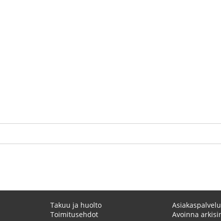
Takuu ja huolto
Asiakaspalvelu
Toimitusehdot
Avoinna arkisin