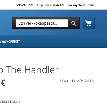
Tervetuloa!
Kirjaudu sisään
Luo käyttäjätunnus
Ostoskor
Hae
Hae
JA KAUKOPUTKET
o The Handler
 €
SKU
111AFHGM001
VELISTALLE