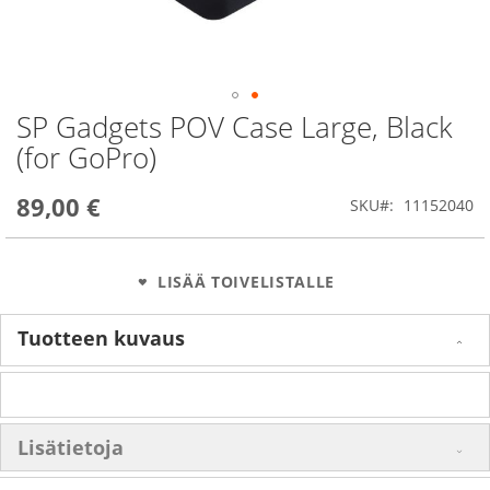
SP Gadgets POV Case Large, Black
Skip
to
(for GoPro)
the
beginning
89,00 €
of
SKU
11152040
the
images
gallery
LISÄÄ TOIVELISTALLE
Tuotteen kuvaus
Lisätietoja