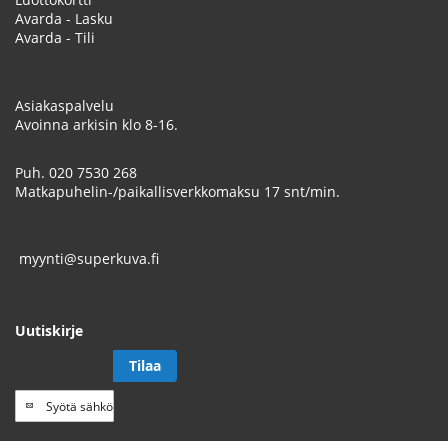
Avarda - Lasku
Avarda - Tili
Asiakaspalvelu
Avoinna arkisin klo 8-16.
Puh.
020 7530 268
Matkapuhelin-/paikallisverkkomaksu 17 snt/min.
myynti@superkuva.fi
Uutiskirje
Tilaa
Tilaa
uutiskirje