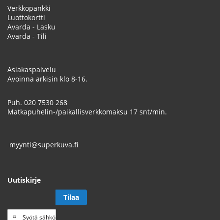
Verkkopankki
Luottokortti
Avarda - Lasku
Avarda - Tili
Asiakaspalvelu
Avoinna arkisin klo 8-16.
Puh.
020 7530 268
Matkapuhelin-/paikallisverkkomaksu 17 snt/min.
myynti@superkuva.fi
Uutiskirje
Tilaa
Tilaa