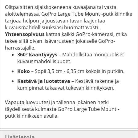
Olitpa sitten sijaiskokeneena kuvaajana tai vasta
aloittelemassa, GoPro Large Tube Mount -putkikiinnike
tarjoaa helpon ja joustavan tavan laajentaa
kuvausmahdollisuuksiasi huomattavasti.
Yhteensopivuus
kattaa kaikki GoPro-kamerasi, mikä
tekee siitä oivan lisävarusteen jokaiselle GoPro-
harrastajalle.
360° kääntyvyys
– Mahdollistaa monipuoliset
kuvausmahdollisuudet.
Koko
– Sopii 3,5 cm - 6,35 cm kokoisiin putkiin.
Kestävä ja luotettava
– Kestävä rakenne ja
kumipinnat takaavat tukevan kiinnityksen.
Vapauta luovuutesi ja tallenna jokainen hetki
täydellisestä kulmasta GoPro Large Tube Mount -
putkikiinnikkeen avulla.
Lisätietoja