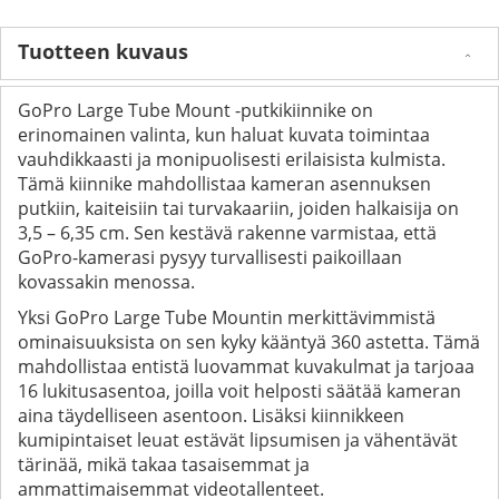
Tuotteen kuvaus
GoPro Large Tube Mount -putkikiinnike on
erinomainen valinta, kun haluat kuvata toimintaa
vauhdikkaasti ja monipuolisesti erilaisista kulmista.
Tämä kiinnike mahdollistaa kameran asennuksen
putkiin, kaiteisiin tai turvakaariin, joiden halkaisija on
3,5 – 6,35 cm. Sen kestävä rakenne varmistaa, että
GoPro-kamerasi pysyy turvallisesti paikoillaan
kovassakin menossa.
Yksi GoPro Large Tube Mountin merkittävimmistä
ominaisuuksista on sen kyky kääntyä 360 astetta. Tämä
mahdollistaa entistä luovammat kuvakulmat ja tarjoaa
16 lukitusasentoa, joilla voit helposti säätää kameran
aina täydelliseen asentoon. Lisäksi kiinnikkeen
kumipintaiset leuat estävät lipsumisen ja vähentävät
tärinää, mikä takaa tasaisemmat ja
ammattimaisemmat videotallenteet.