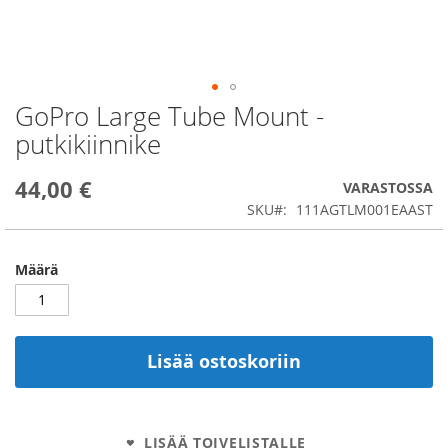
GoPro Large Tube Mount -
Skip
to
putkikiinnike
the
beginning
44,00 €
of
VARASTOSSA
the
SKU
111AGTLM001EAAST
images
gallery
Määrä
Lisää ostoskoriin
LISÄÄ TOIVELISTALLE