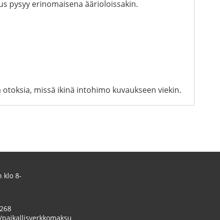
uus pysyy erinomaisena äärioloissakin.
 otoksia, missä ikinä intohimo kuvaukseen viekin.
 klo 8-
 268
/paikallisverkkomaksu