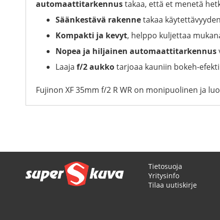
automaattitarkennus
takaa, että et menetä hetk
Säänkestävä rakenne
takaa käytettävyyden
Kompakti ja kevyt
, helppo kuljettaa mukan
Nopea ja hiljainen automaattitarkennus
Laaja
f/2 aukko
tarjoaa kauniin bokeh-efekt
Fujinon XF 35mm f/2 R WR on monipuolinen ja luote
Tietosuoja
Yritysinfo
Tilaa uutiskirje