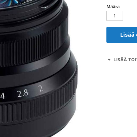
Määrä
Lisää 
LISÄÄ TOI