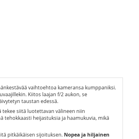
a, säänkestävää vaihtoehtoa kameransa kumppaniksi.
aajillekin. Kiitos laajan f/2 aukon, se
äivytetyn taustan edessä.
 tekee siitä luotettavan välineen niin
ä tehokkaasti heijastuksia ja haamukuvia, mikä
tä pitkäikäisen sijoituksen.
Nopea ja hiljainen