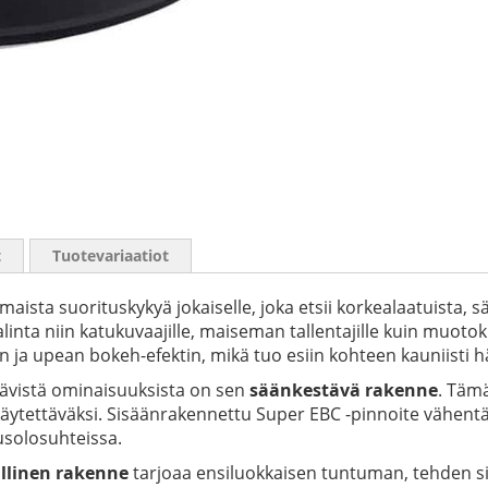
t
Tuotevariaatiot
omaista suorituskykyä jokaiselle, joka etsii korkealaatuist
linta niin katukuvaajille, maiseman tallentajille kuin muotokuv
 ja upean bokeh-efektin, mikä tuo esiin kohteen kauniisti h
tävistä ominaisuuksista on sen
säänkestävä rakenne
. Tämä
ytettäväksi. Sisäänrakennettu Super EBC -pinnoite vähentä
usolosuhteissa.
llinen rakenne
tarjoaa ensiluokkaisen tuntuman, tehden sii