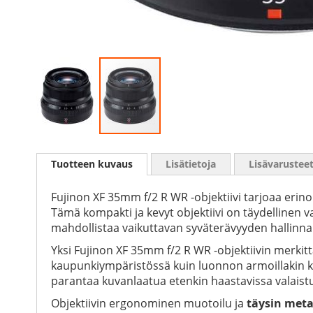
Skip
to
Tuotteen kuvaus
Lisätietoja
Lisävarustee
the
beginning
of
Fujinon XF 35mm f/2 R WR -objektiivi tarjoaa erin
the
Tämä kompakti ja kevyt objektiivi on täydellinen va
images
mahdollistaa vaikuttavan syväterävyyden hallinnan
gallery
Yksi Fujinon XF 35mm f/2 R WR -objektiivin merkit
kaupunkiympäristössä kuin luonnon armoillakin kä
parantaa kuvanlaatua etenkin haastavissa valaist
Objektiivin ergonominen muotoilu ja
täysin meta