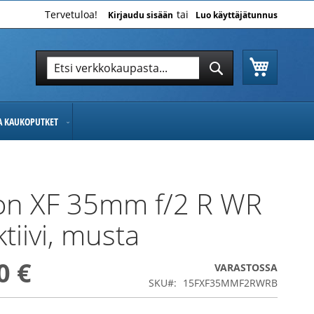
Tervetuloa!
Kirjaudu sisään
Luo käyttäjätunnus
Ostoskor
Hae
Hae
JA KAUKOPUTKET
on XF 35mm f/2 R WR
tiivi, musta
0 €
VARASTOSSA
SKU
15FXF35MMF2RWRB