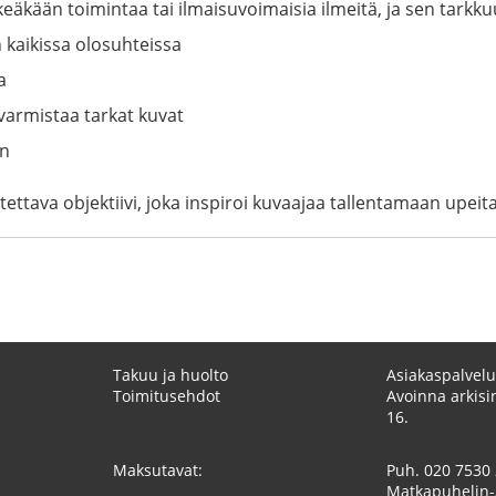
eäkään toimintaa tai ilmaisuvoimaisia ilmeitä, ja sen tarkk
 kaikissa olosuhteissa
a
varmistaa tarkat kuvat
in
ttava objektiivi, joka inspiroi kuvaajaa tallentamaan upeita
Takuu ja huolto
Asiakaspalvelu
Toimitusehdot
Avoinna arkisin
16.
Maksutavat:
Puh.
020 7530
Matkapuhelin-