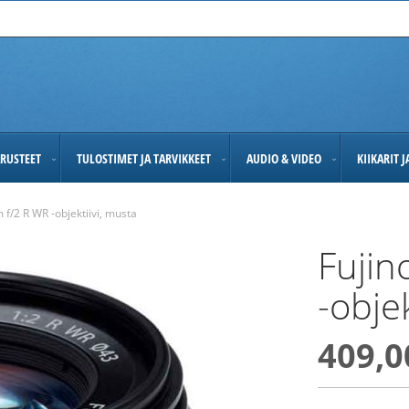
RUSTEET
TULOSTIMET JA TARVIKKEET
AUDIO & VIDEO
KIIKARIT 
f/2 R WR -objektiivi, musta
Fujin
-objek
409,0