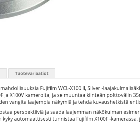
t
Tuotevariaatiot
mahdollisuuksia Fujifilm WCL-X100 II, Silver -laajakulmalisä
00F ja X100V kameroita, ja se muuntaa kiinteän polttoväli
en vangita laajempia näkymiä ja tehdä kuvaushetkistä enti
rostaa perspektiiviä ja saada laajemman näkökulman esimerk
 kyky automaattisesti tunnistaa Fujifilm X100F -kamerassa, j