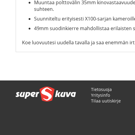
Muuntaa polttovälin 35mm kinovastaavuude
suhteen.
Suunniteltu erityisesti X100-sarjan kameroi
49mm suodinkierre mahdollistaa erilaisten s
Koe luovuutesi uudella tavalla ja saa enemmän irti 
Tietosuoja
Yritysinfo
Tilaa uutiskirje