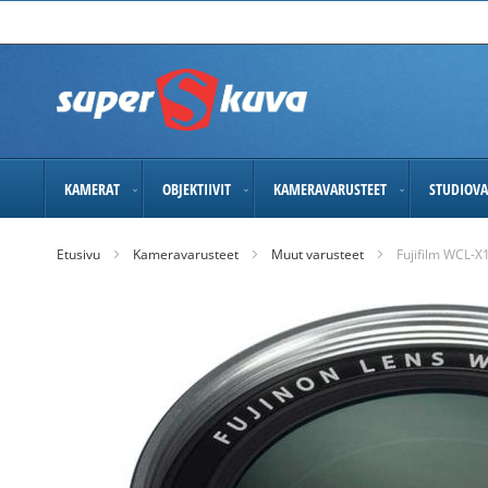
Skip
to
Content
KAMERAT
OBJEKTIIVIT
KAMERAVARUSTEET
STUDIOVA
Etusivu
Kameravarusteet
Muut varusteet
Fujifilm WCL-X10
Skip
to
the
end
of
the
images
gallery