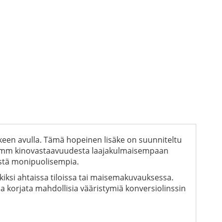
kkeen avulla. Tämä hopeinen lisäke on suunniteltu
n 35mm kinovastaavuudesta laajakulmaisempaan
stä monipuolisempia.
iksi ahtaissa tiloissa tai maisemakuvauksessa.
a korjata mahdollisia vääristymiä konversiolinssin