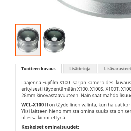
Skip
to
Tuotteen kuvaus
Lisätietoja
Lisävarustee
the
beginning
of
Laajenna Fujifilm X100 -sarjan kameroidesi kuvaus
the
erityisesti täydentämään X100, X100S, X100T, X1
images
28mm kinovastaavuuteen. Näin saat mahdollisuud
gallery
WCL-X100 II
on täydellinen valinta, kun haluat ko
Yksi laitteen hienoimmista ominaisuuksista on sen
ollessa kiinnitettynä.
Keskeiset ominaisuudet: