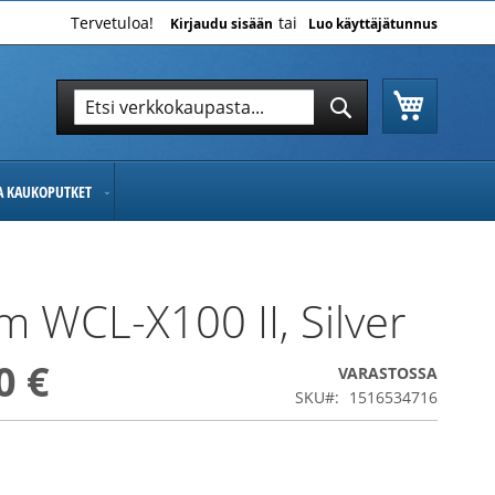
Tervetuloa!
Kirjaudu sisään
Luo käyttäjätunnus
Ostoskor
Hae
Hae
JA KAUKOPUTKET
ilm WCL-X100 II, Silver
0 €
VARASTOSSA
SKU
1516534716