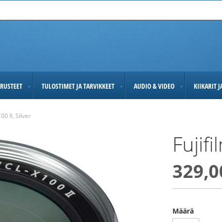
RUSTEET
TULOSTIMET JA TARVIKKEET
AUDIO & VIDEO
KIIKARIT 
0 II, Silver
Fujif
329,0
Määrä