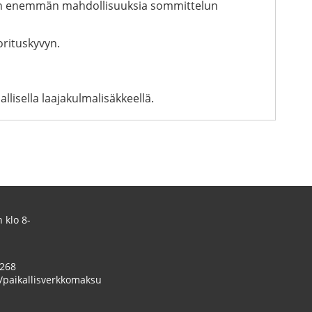
en enemmän mahdollisuuksia sommittelun
orituskyvyn.
llisella laajakulmalisäkkeellä.
 klo 8-
 268
/paikallisverkkomaksu