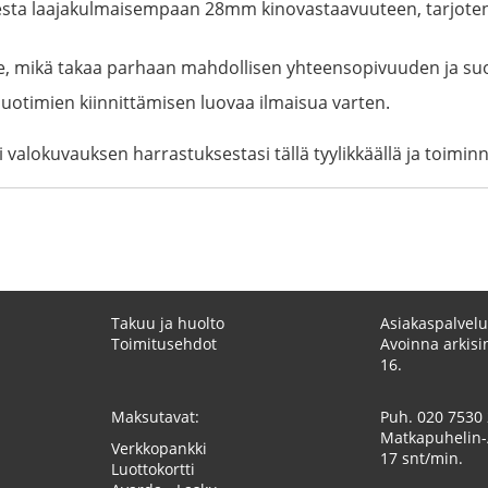
sta laajakulmaisempaan 28mm kinovastaavuuteen, tarjot
lle, mikä takaa parhaan mahdollisen yhteensopivuuden ja su
uotimien kiinnittämisen luovaa ilmaisua varten.
valokuvauksen harrastuksestasi tällä tyylikkäällä ja toiminna
Takuu ja huolto
Asiakaspalvelu
Toimitusehdot
Avoinna arkisin
16.
Maksutavat:
Puh.
020 7530
Matkapuhelin-
Verkkopankki
17 snt/min.
Luottokortti