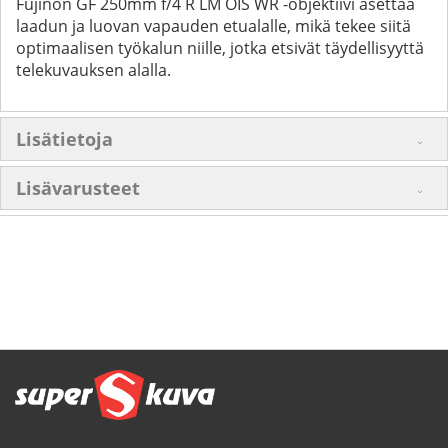
Fujinon GF 250mm f/4 R LM OIS WR -objektiivi asettaa
laadun ja luovan vapauden etualalle, mikä tekee siitä
optimaalisen työkalun niille, jotka etsivät täydellisyyttä
telekuvauksen alalla.
Lisätietoja
Lisävarusteet