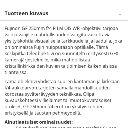
Tuotteen kuvaus
Fujinon GF 250mm f/4 R LM OIS WR -objektiivi tarjoaa
valokuvaajille mahdollisuuden vangita vaikuttavia
yksityiskohtia visuaalisella tarkkuudella ja laadulla, joka
on ominaista Fujin huipputason optiikalle. Tämä
keskipitkä teleobjektiivi on suunniteltu erityisesti GFX-
kamerajärjestelmille, mikä mahdollistaa
kristallinkirkkaiden kuvien taltioimisen kaikenlaisissa
tilanteissa.
Tämä objektiivi yhdistää suuren kantaman ja kirkkaan
f/4-aukkoarvon tarjoten samalla mahdollisuuden
korostaa syväterävyyden tekniikkaa. Olipa
kuvauskohteesi villieläimet tai muotokuvatasoiset
otokset, GF 250mm f/4 erottuu yksityiskohtien
eristyksellä ja taustan pehmeydellä.
Ainutlaatuiset ominaisuudet: