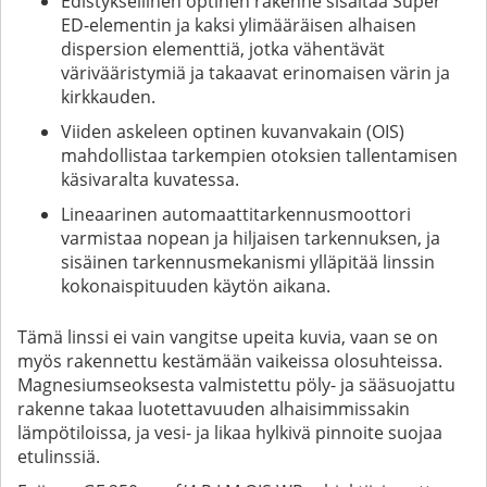
Edistyksellinen optinen rakenne sisältää Super
ED-elementin ja kaksi ylimääräisen alhaisen
dispersion elementtiä, jotka vähentävät
värivääristymiä ja takaavat erinomaisen värin ja
kirkkauden.
Viiden askeleen optinen kuvanvakain (OIS)
mahdollistaa tarkempien otoksien tallentamisen
käsivaralta kuvatessa.
Lineaarinen automaattitarkennusmoottori
varmistaa nopean ja hiljaisen tarkennuksen, ja
sisäinen tarkennusmekanismi ylläpitää linssin
kokonaispituuden käytön aikana.
Tämä linssi ei vain vangitse upeita kuvia, vaan se on
myös rakennettu kestämään vaikeissa olosuhteissa.
Magnesiumseoksesta valmistettu pöly- ja sääsuojattu
rakenne takaa luotettavuuden alhaisimmissakin
lämpötiloissa, ja vesi- ja likaa hylkivä pinnoite suojaa
etulinssiä.