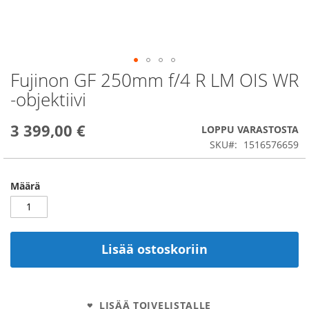
Fujinon GF 250mm f/4 R LM OIS WR
Skip
to
-objektiivi
the
beginning
3 399,00 €
of
LOPPU VARASTOSTA
the
SKU
1516576659
images
gallery
Määrä
Lisää ostoskoriin
LISÄÄ TOIVELISTALLE