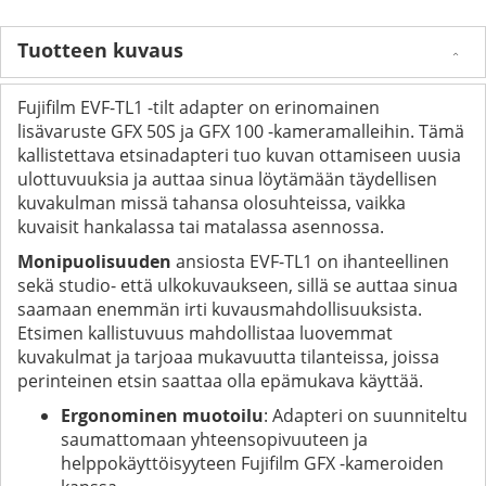
Tuotteen kuvaus
Fujifilm EVF-TL1 -tilt adapter on erinomainen
lisävaruste GFX 50S ja GFX 100 -kameramalleihin. Tämä
kallistettava etsinadapteri tuo kuvan ottamiseen uusia
ulottuvuuksia ja auttaa sinua löytämään täydellisen
kuvakulman missä tahansa olosuhteissa, vaikka
kuvaisit hankalassa tai matalassa asennossa.
Monipuolisuuden
ansiosta EVF-TL1 on ihanteellinen
sekä studio- että ulkokuvaukseen, sillä se auttaa sinua
saamaan enemmän irti kuvausmahdollisuuksista.
Etsimen kallistuvuus mahdollistaa luovemmat
kuvakulmat ja tarjoaa mukavuutta tilanteissa, joissa
perinteinen etsin saattaa olla epämukava käyttää.
Ergonominen muotoilu
: Adapteri on suunniteltu
saumattomaan yhteensopivuuteen ja
helppokäyttöisyyteen Fujifilm GFX -kameroiden