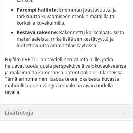
kanssa.
Parempi hallinta
: Enemmän joustavuutta ja
tarkkuutta kuvaamiseen etenkin matalilla tai
korkeilla kuvakulmilla.
Kestävä rakenne
: Rakennettu korkealaatuisista
materiaaleista, mikä lisää sen kestävyyttä ja
luotettavuutta ammattilaiskäytössä.
Fujifilm EVF-TL1 on täydellinen valinta niille, jotka
haluavat tuoda uusia perspektiivejä valokuvaukseensa
ja maksimoida kameransa potentiaalin eri tilanteissa.
Tämä erinomainen lisäosa tekee jokaisesta kuvasta
mahdollisuuden vangita maailmaa aivan uudella
tavalla.
Lisätietoja