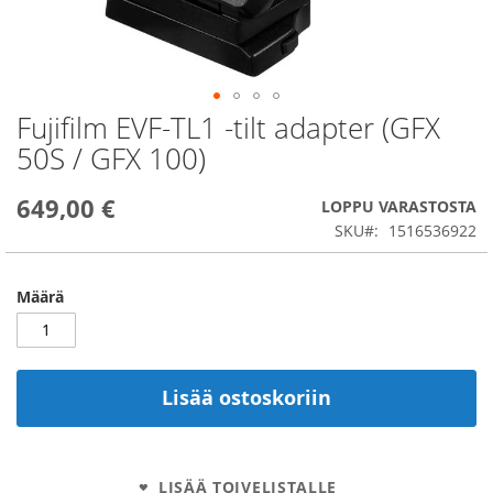
Fujifilm EVF-TL1 -tilt adapter (GFX
Skip
to
50S / GFX 100)
the
beginning
649,00 €
of
LOPPU VARASTOSTA
the
SKU
1516536922
images
gallery
Määrä
Lisää ostoskoriin
LISÄÄ TOIVELISTALLE