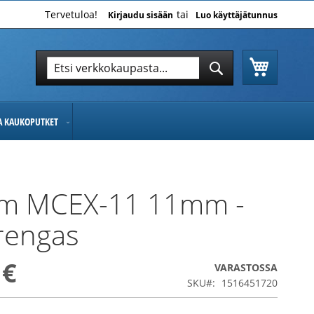
Tervetuloa!
Kirjaudu sisään
Luo käyttäjätunnus
Ostoskor
Hae
Hae
JA KAUKOPUTKET
ilm MCEX-11 11mm -
orengas
 €
VARASTOSSA
SKU
1516451720