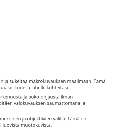
iaan ja sukeltaa makrokuvauksen maailmaan. Tämä
äset todella lähelle kohteitasi.
tarkennusta ja auko-ohjausta ilman
ä, pitäen valokuvauksen saumattomana ja
meroiden ja objektiivien välillä. Tämä on
ai luovista muotokuvista.