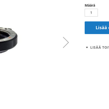
Määrä
Lisää 
LISÄÄ TOI