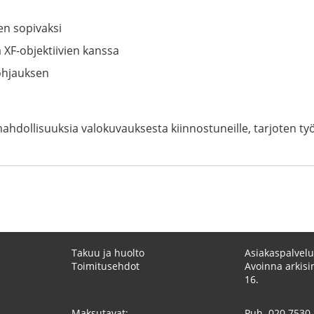
en sopivaksi
 XF-objektiivien kanssa
ohjauksen
hdollisuuksia valokuvauksesta kiinnostuneille, tarjoten työk
Takuu ja huolto
Asiakaspalvelu
Toimitusehdot
Avoinna arkisin
16.
Maksutavat:
Puh.
020 7530