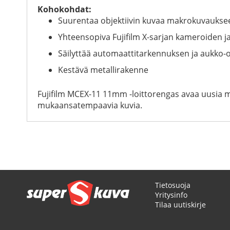
Kohokohdat:
Suurentaa objektiivin kuvaa makrokuvaukse
Yhteensopiva Fujifilm X-sarjan kameroiden ja
Säilyttää automaattitarkennuksen ja aukko-
Kestävä metallirakenne
Fujifilm MCEX-11 11mm -loittorengas avaa uusia ma
mukaansatempaavia kuvia.
Tietosuoja
Yritysinfo
Tilaa uutiskirje