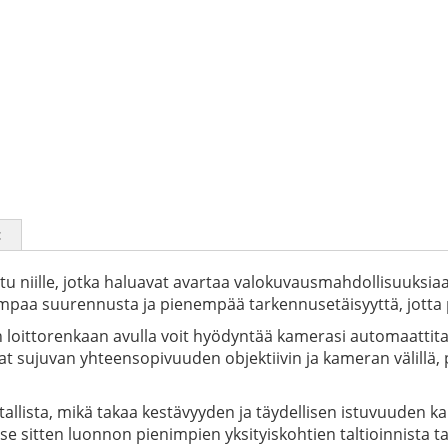
t
ltu niille, jotka haluavat avartaa valokuvausmahdollisuuks
paa suurennusta ja pienempää tarkennusetäisyyttä, jotta pä
llun loittorenkaan avulla voit hyödyntää kamerasi automaatti
at sujuvan yhteensopivuuden objektiivin ja kameran välill
llista, mikä takaa kestävyyden ja täydellisen istuvuuden ka
e sitten luonnon pienimpien yksityiskohtien taltioinnista t