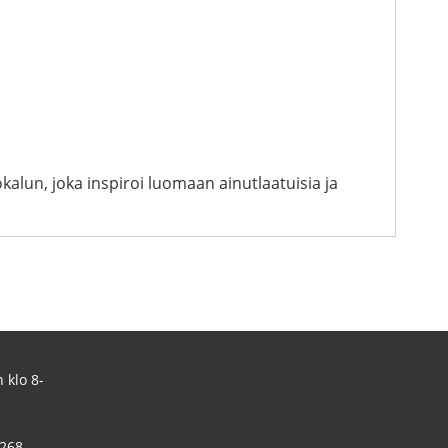
alun, joka inspiroi luomaan ainutlaatuisia ja
 klo 8-
 268