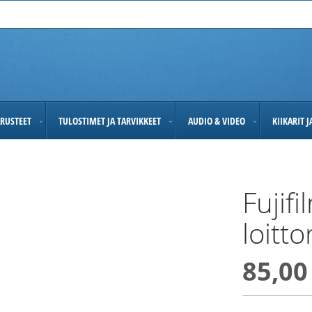
RUSTEET
TULOSTIMET JA TARVIKKEET
AUDIO & VIDEO
KIIKARIT 
Fujif
loitt
85,00