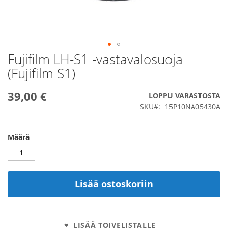
Fujifilm LH-S1 -vastavalosuoja
Skip
to
(Fujifilm S1)
the
beginning
39,00 €
of
LOPPU VARASTOSTA
the
SKU
15P10NA05430A
images
gallery
Määrä
Lisää ostoskoriin
LISÄÄ TOIVELISTALLE