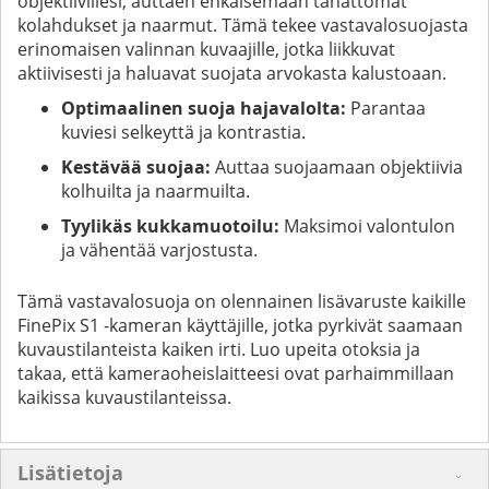
objektiivillesi, auttaen ehkäisemään tahattomat
kolahdukset ja naarmut. Tämä tekee vastavalosuojasta
erinomaisen valinnan kuvaajille, jotka liikkuvat
aktiivisesti ja haluavat suojata arvokasta kalustoaan.
Optimaalinen suoja hajavalolta:
Parantaa
kuviesi selkeyttä ja kontrastia.
Kestävää suojaa:
Auttaa suojaamaan objektiivia
kolhuilta ja naarmuilta.
Tyylikäs kukkamuotoilu:
Maksimoi valontulon
ja vähentää varjostusta.
Tämä vastavalosuoja on olennainen lisävaruste kaikille
FinePix S1 -kameran käyttäjille, jotka pyrkivät saamaan
kuvaustilanteista kaiken irti. Luo upeita otoksia ja
takaa, että kameraoheislaitteesi ovat parhaimmillaan
kaikissa kuvaustilanteissa.
Lisätietoja