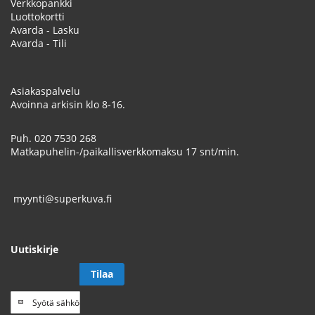
Verkkopankki
Luottokortti
Avarda - Lasku
Avarda - Tili
Asiakaspalvelu
Avoinna arkisin klo 8-16.
Puh.
020 7530 268
Matkapuhelin-/paikallisverkkomaksu 17 snt/min.
myynti@superkuva.fi
Uutiskirje
Tilaa
Tilaa
uutiskirje