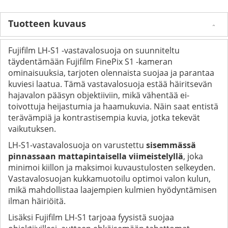
Tuotteen kuvaus
Fujifilm LH-S1 -vastavalosuoja on suunniteltu
täydentämään Fujifilm FinePix S1 -kameran
ominaisuuksia, tarjoten olennaista suojaa ja parantaa
kuviesi laatua. Tämä vastavalosuoja estää häiritsevän
hajavalon pääsyn objektiiviin, mikä vähentää ei-
toivottuja heijastumia ja haamukuvia. Näin saat entistä
terävämpiä ja kontrastisempia kuvia, jotka tekevät
vaikutuksen.
LH-S1-vastavalosuoja on varustettu
sisemmässä
pinnassaan mattapintaisella viimeistelyllä
, joka
minimoi kiillon ja maksimoi kuvaustulosten selkeyden.
Vastavalosuojan kukkamuotoilu optimoi valon kulun,
mikä mahdollistaa laajempien kulmien hyödyntämisen
ilman häiriöitä.
Lisäksi Fujifilm LH-S1 tarjoaa fyysistä suojaa