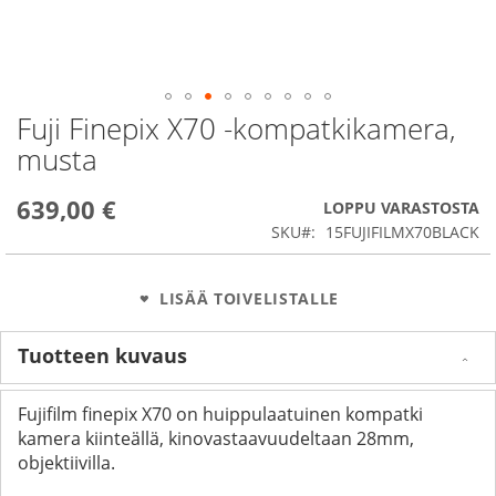
Fuji Finepix X70 -kompatkikamera,
Skip
to
musta
the
beginning
639,00 €
of
LOPPU VARASTOSTA
the
SKU
15FUJIFILMX70BLACK
images
gallery
LISÄÄ TOIVELISTALLE
Tuotteen kuvaus
Fujifilm finepix X70 on huippulaatuinen kompatki
kamera kiinteällä, kinovastaavuudeltaan 28mm,
objektiivilla.