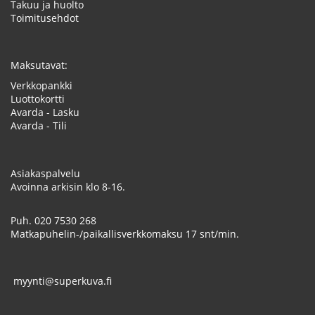
Takuu ja huolto
Toimitusehdot
Maksutavat:
Verkkopankki
Luottokortti
Avarda - Lasku
Avarda - Tili
Asiakaspalvelu
Avoinna arkisin klo 8-16.
Puh.
020 7530 268
Matkapuhelin-/paikallisverkkomaksu 17 snt/min.
myynti@superkuva.fi