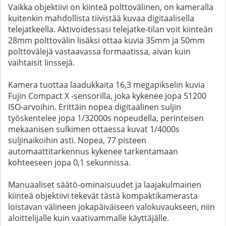
Vaikka objektiivi on kiinteä polttovälinen, on kameralla
kuitenkin mahdollista tiivistää kuvaa digitaalisella
telejatkeella. Aktivoidessasi telejatke-tilan voit kiinteän
28mm polttovälin lisäksi ottaa kuvia 35mm ja 50mm
polttovälejä vastaavassa formaatissa, aivan kuin
vaihtaisit linssejä.
Kamera tuottaa laadukkaita 16,3 megapikselin kuvia
Fujin Compact X -sensorilla, joka kykenee jopa 51200
ISO-arvoihin. Erittäin nopea digitaalinen suljin
työskentelee jopa 1/32000s nopeudella, perinteisen
mekaanisen sulkimen ottaessa kuvat 1/4000s
suljinaikoihin asti. Nopea, 77 pisteen
automaattitarkennus kykenee tarkentamaan
kohteeseen jopa 0,1 sekunnissa.
Manuaaliset säätö-ominaisuudet ja laajakulmainen
kiinteä objektiivi tekevät tästä kompaktikamerasta
loistavan välineen jokapäiväiseen valokuvaukseen, niin
aloittelijalle kuin vaativammalle käyttäjälle.